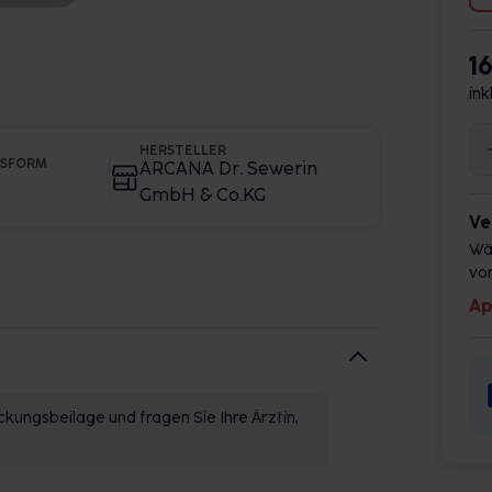
1
ink
HERSTELLER
GSFORM
ARCANA Dr. Sewerin
GmbH & Co.KG
Ve
Wä
vor
Ap
kungsbeilage und fragen Sie Ihre Ärztin,