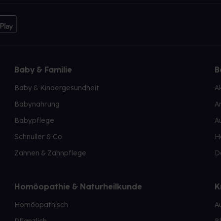
Baby & Familie
B
Baby & Kindergesundheit
A
Babynahrung
A
Babypflege
A
Schnuller & Co.
H
Zahnen & Zahnpflege
D
Homöopathie & Naturheilkunde
K
Homöopathisch
A