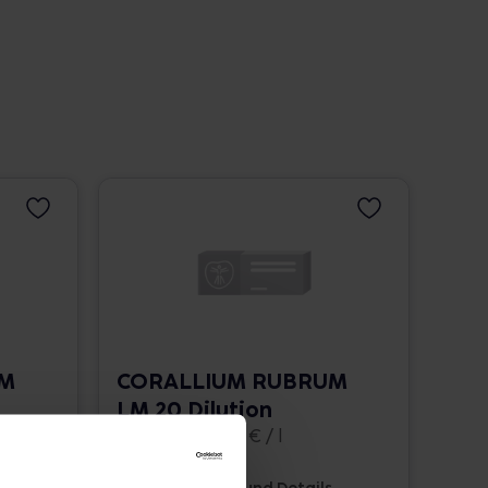
UM
CORALLIUM RUBRUM
LM 20 Dilution
10 ml • 1.662,00 € / l