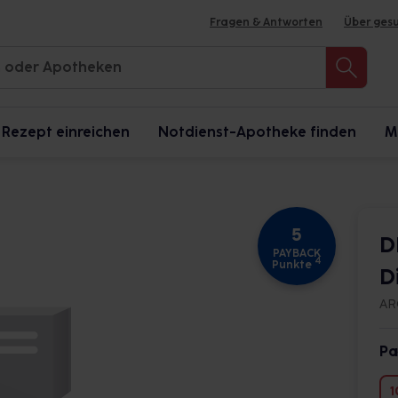
Fragen & Antworten
Über ges
Rezept einreichen
Notdienst-Apotheke finden
M
5
D
PAYBACK
4
Punkte
D
AR
Pa
1