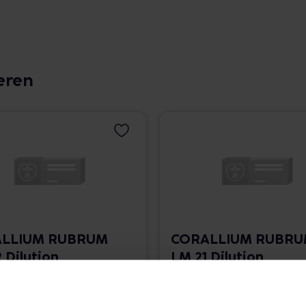
eren
LLIUM RUBRUM
CORALLIUM RUBR
 Dilution
LM 21 Dilution
 1.766,00 € / l
10 ml • 1.766,00 € / l