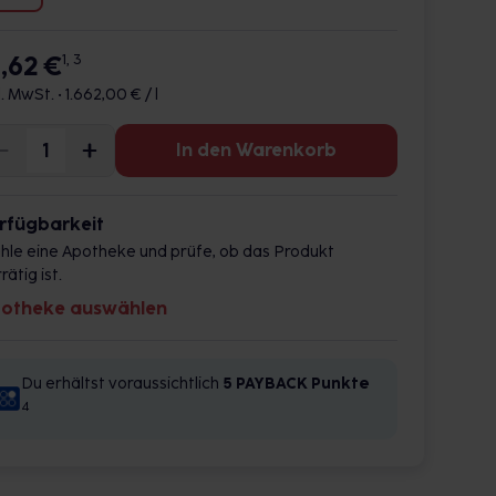
6,62 €
1, 3
l. MwSt. •
1.662,00 € / l
In den Warenkorb
rfügbarkeit
hle eine Apotheke und prüfe, ob das Produkt
rätig ist.
otheke auswählen
Du erhältst voraussichtlich
5 PAYBACK
Punkte
4