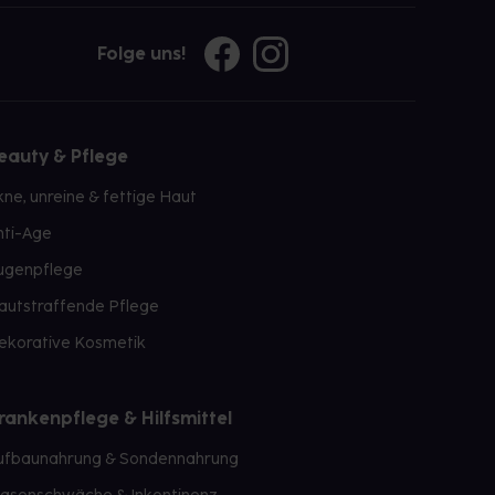
Folge uns!
eauty & Pflege
kne, unreine & fettige Haut
nti-Age
ugenpflege
autstraffende Pflege
ekorative Kosmetik
rankenpflege & Hilfsmittel
ufbaunahrung & Sondennahrung