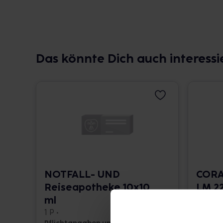
Das könnte Dich auch interessi
NOTFALL- UND
CORA
Reiseapotheke 10x10
LM 22
ml
10 ml •
1 P •