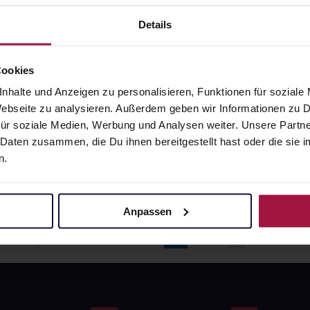
angaben und Details
Pflichtangaben und Details
6
€
17,66
€
Details
1, 3
1, 3
Cookies
nhalte und Anzeigen zu personalisieren, Funktionen für soziale
 Webseite zu analysieren. Außerdem geben wir Informationen zu
ür soziale Medien, Werbung und Analysen weiter. Unsere Partne
 Daten zusammen, die Du ihnen bereitgestellt hast oder die si
n.
Anpassen