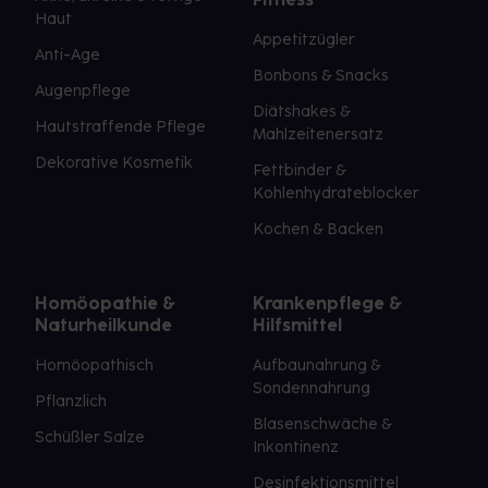
Haut
Appetitzügler
Anti-Age
Bonbons & Snacks
Augenpflege
Diätshakes &
Hautstraffende Pflege
Mahlzeitenersatz
Dekorative Kosmetik
Fettbinder &
Kohlenhydrateblocker
Kochen & Backen
Homöopathie &
Krankenpflege &
Naturheilkunde
Hilfsmittel
Homöopathisch
Aufbaunahrung &
Sondennahrung
Pflanzlich
Blasenschwäche &
Schüßler Salze
Inkontinenz
Desinfektionsmittel