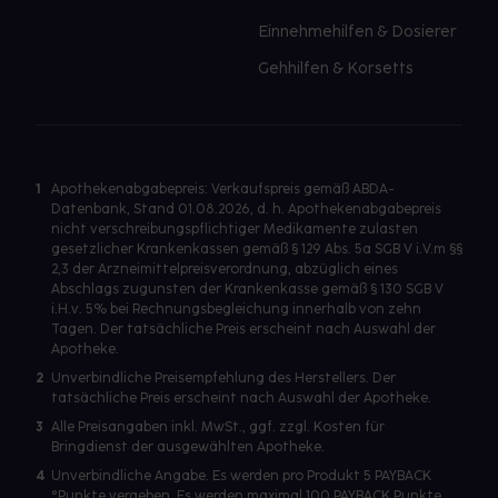
Einnehmehilfen & Dosierer
Gehhilfen & Korsetts
1
Apothekenabgabepreis: Verkaufspreis gemäß ABDA-
Datenbank, Stand 01.08.2026, d. h. Apothekenabgabepreis
nicht verschreibungspflichtiger Medikamente zulasten
gesetzlicher Krankenkassen gemäß § 129 Abs. 5a SGB V i.V.m §§
2,3 der Arzneimittelpreisverordnung, abzüglich eines
Abschlags zugunsten der Krankenkasse gemäß § 130 SGB V
i.H.v. 5% bei Rechnungsbegleichung innerhalb von zehn
Tagen. Der tatsächliche Preis erscheint nach Auswahl der
Apotheke.
2
Unverbindliche Preisempfehlung des Herstellers. Der
tatsächliche Preis erscheint nach Auswahl der Apotheke.
3
Alle Preisangaben inkl. MwSt., ggf. zzgl. Kosten für
Bringdienst der ausgewählten Apotheke.
4
Unverbindliche Angabe. Es werden pro Produkt 5 PAYBACK
°Punkte vergeben. Es werden maximal 100 PAYBACK Punkte