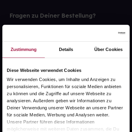
Fragen zu Deiner Bestellung?
Kontakt
FAQ
Zustimmung
Details
Über Cookies
Widerrufsformular
Diese Webseite verwendet Cookies
Wir verwenden Cookies, um Inhalte und Anzeigen zu
personalisieren, Funktionen für soziale Medien anbieten
gesund.de
zu können und die Zugriffe auf unsere Webseite zu
analysieren. Außerdem geben wir Informationen zu
Über uns
Deiner Verwendung unserer Webseite an unsere Partner
Karriere
für soziale Medien, Werbung und Analysen weiter.
Unsere Partner führen diese Informationen
Newsletter
möglicherweise mit weiteren Daten zusammen, die Du