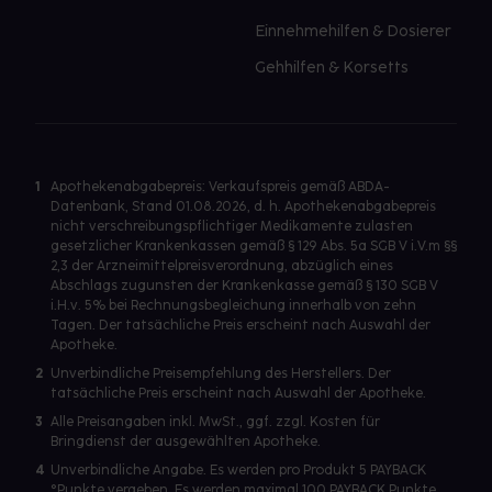
Einnehmehilfen & Dosierer
Gehhilfen & Korsetts
1
Apothekenabgabepreis: Verkaufspreis gemäß ABDA-
Datenbank, Stand 01.08.2026, d. h. Apothekenabgabepreis
nicht verschreibungspflichtiger Medikamente zulasten
gesetzlicher Krankenkassen gemäß § 129 Abs. 5a SGB V i.V.m §§
2,3 der Arzneimittelpreisverordnung, abzüglich eines
Abschlags zugunsten der Krankenkasse gemäß § 130 SGB V
i.H.v. 5% bei Rechnungsbegleichung innerhalb von zehn
Tagen. Der tatsächliche Preis erscheint nach Auswahl der
Apotheke.
2
Unverbindliche Preisempfehlung des Herstellers. Der
tatsächliche Preis erscheint nach Auswahl der Apotheke.
3
Alle Preisangaben inkl. MwSt., ggf. zzgl. Kosten für
Bringdienst der ausgewählten Apotheke.
4
Unverbindliche Angabe. Es werden pro Produkt 5 PAYBACK
°Punkte vergeben. Es werden maximal 100 PAYBACK Punkte