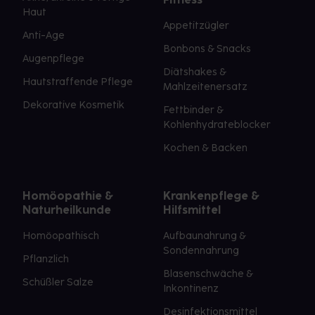
Haut
Appetitzügler
Anti-Age
Bonbons & Snacks
Augenpflege
Diätshakes &
Hautstraffende Pflege
Mahlzeitenersatz
Dekorative Kosmetik
Fettbinder &
Kohlenhydrateblocker
Kochen & Backen
Homöopathie &
Krankenpflege &
Naturheilkunde
Hilfsmittel
Homöopathisch
Aufbaunahrung &
Sondennahrung
Pflanzlich
Blasenschwäche &
Schüßler Salze
Inkontinenz
Desinfektionsmittel