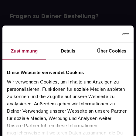
Fragen zu Deiner Bestellung?
Kontakt
FAQ
Zustimmung
Details
Über Cookies
Widerrufsformular
Diese Webseite verwendet Cookies
Wir verwenden Cookies, um Inhalte und Anzeigen zu
personalisieren, Funktionen für soziale Medien anbieten
gesund.de
zu können und die Zugriffe auf unsere Webseite zu
analysieren. Außerdem geben wir Informationen zu
Über uns
Deiner Verwendung unserer Webseite an unsere Partner
Karriere
für soziale Medien, Werbung und Analysen weiter.
Unsere Partner führen diese Informationen
Newsletter
möglicherweise mit weiteren Daten zusammen, die Du