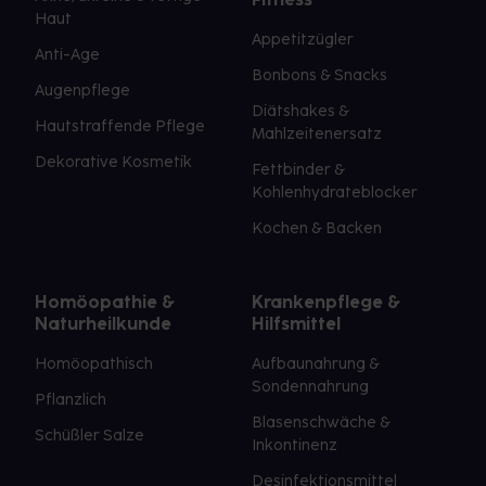
Haut
Appetitzügler
Anti-Age
Bonbons & Snacks
Augenpflege
Diätshakes &
Hautstraffende Pflege
Mahlzeitenersatz
Dekorative Kosmetik
Fettbinder &
Kohlenhydrateblocker
Kochen & Backen
Homöopathie &
Krankenpflege &
Naturheilkunde
Hilfsmittel
Homöopathisch
Aufbaunahrung &
Sondennahrung
Pflanzlich
Blasenschwäche &
Schüßler Salze
Inkontinenz
Desinfektionsmittel