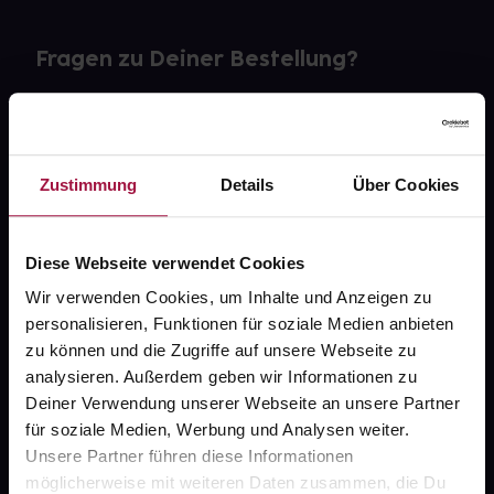
Fragen zu Deiner Bestellung?
Kontakt
FAQ
Zustimmung
Details
Über Cookies
Widerrufsformular
Diese Webseite verwendet Cookies
Wir verwenden Cookies, um Inhalte und Anzeigen zu
personalisieren, Funktionen für soziale Medien anbieten
gesund.de
zu können und die Zugriffe auf unsere Webseite zu
analysieren. Außerdem geben wir Informationen zu
Über uns
Deiner Verwendung unserer Webseite an unsere Partner
Karriere
für soziale Medien, Werbung und Analysen weiter.
Unsere Partner führen diese Informationen
Newsletter
möglicherweise mit weiteren Daten zusammen, die Du