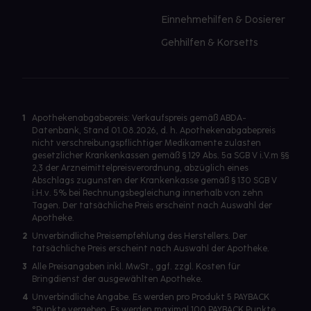
Einnehmehilfen & Dosierer
Gehhilfen & Korsetts
1
Apothekenabgabepreis: Verkaufspreis gemäß ABDA-
Datenbank, Stand 01.08.2026, d. h. Apothekenabgabepreis
nicht verschreibungspflichtiger Medikamente zulasten
gesetzlicher Krankenkassen gemäß § 129 Abs. 5a SGB V i.V.m §§
2,3 der Arzneimittelpreisverordnung, abzüglich eines
Abschlags zugunsten der Krankenkasse gemäß § 130 SGB V
i.H.v. 5% bei Rechnungsbegleichung innerhalb von zehn
Tagen. Der tatsächliche Preis erscheint nach Auswahl der
Apotheke.
2
Unverbindliche Preisempfehlung des Herstellers. Der
tatsächliche Preis erscheint nach Auswahl der Apotheke.
3
Alle Preisangaben inkl. MwSt., ggf. zzgl. Kosten für
Bringdienst der ausgewählten Apotheke.
4
Unverbindliche Angabe. Es werden pro Produkt 5 PAYBACK
°Punkte vergeben. Es werden maximal 100 PAYBACK Punkte