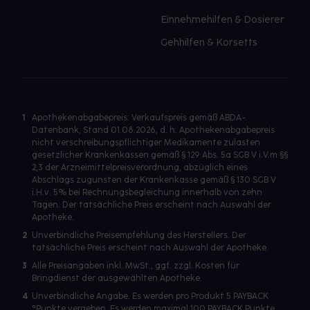
Einnehmehilfen & Dosierer
Gehhilfen & Korsetts
1
Apothekenabgabepreis: Verkaufspreis gemäß ABDA-
Datenbank, Stand 01.08.2026, d. h. Apothekenabgabepreis
nicht verschreibungspflichtiger Medikamente zulasten
gesetzlicher Krankenkassen gemäß § 129 Abs. 5a SGB V i.V.m §§
2,3 der Arzneimittelpreisverordnung, abzüglich eines
Abschlags zugunsten der Krankenkasse gemäß § 130 SGB V
i.H.v. 5% bei Rechnungsbegleichung innerhalb von zehn
Tagen. Der tatsächliche Preis erscheint nach Auswahl der
Apotheke.
2
Unverbindliche Preisempfehlung des Herstellers. Der
tatsächliche Preis erscheint nach Auswahl der Apotheke.
3
Alle Preisangaben inkl. MwSt., ggf. zzgl. Kosten für
Bringdienst der ausgewählten Apotheke.
4
Unverbindliche Angabe. Es werden pro Produkt 5 PAYBACK
°Punkte vergeben. Es werden maximal 100 PAYBACK Punkte