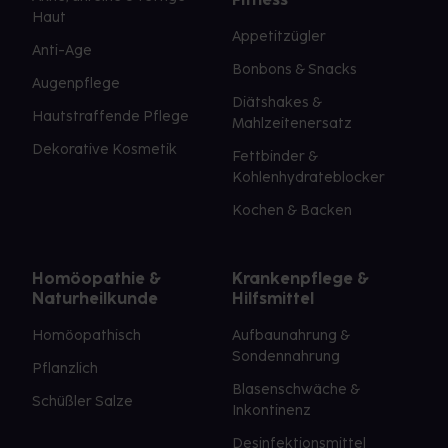
Haut
Appetitzügler
Anti-Age
Bonbons & Snacks
Augenpflege
Diätshakes &
Hautstraffende Pflege
Mahlzeitenersatz
Dekorative Kosmetik
Fettbinder &
Kohlenhydrateblocker
Kochen & Backen
Homöopathie &
Krankenpflege &
Naturheilkunde
Hilfsmittel
Homöopathisch
Aufbaunahrung &
Sondennahrung
Pflanzlich
Blasenschwäche &
Schüßler Salze
Inkontinenz
Desinfektionsmittel