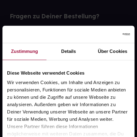
Fragen zu Deiner Bestellung?
Kontakt
FAQ
Zustimmung
Details
Über Cookies
Widerrufsformular
Diese Webseite verwendet Cookies
Wir verwenden Cookies, um Inhalte und Anzeigen zu
personalisieren, Funktionen für soziale Medien anbieten
gesund.de
zu können und die Zugriffe auf unsere Webseite zu
analysieren. Außerdem geben wir Informationen zu
Über uns
Deiner Verwendung unserer Webseite an unsere Partner
Karriere
für soziale Medien, Werbung und Analysen weiter.
Unsere Partner führen diese Informationen
Newsletter
möglicherweise mit weiteren Daten zusammen, die Du