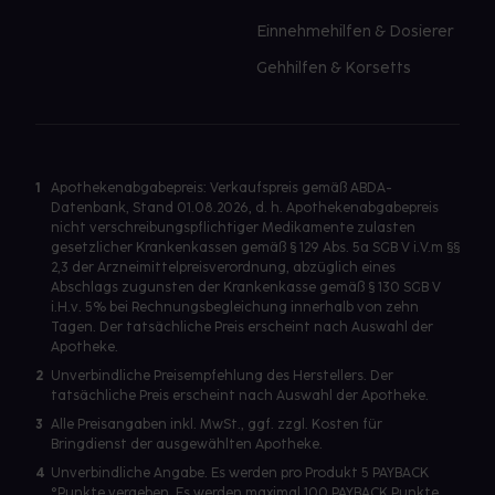
Einnehmehilfen & Dosierer
Gehhilfen & Korsetts
1
Apothekenabgabepreis: Verkaufspreis gemäß ABDA-
Datenbank, Stand 01.08.2026, d. h. Apothekenabgabepreis
nicht verschreibungspflichtiger Medikamente zulasten
gesetzlicher Krankenkassen gemäß § 129 Abs. 5a SGB V i.V.m §§
2,3 der Arzneimittelpreisverordnung, abzüglich eines
Abschlags zugunsten der Krankenkasse gemäß § 130 SGB V
i.H.v. 5% bei Rechnungsbegleichung innerhalb von zehn
Tagen. Der tatsächliche Preis erscheint nach Auswahl der
Apotheke.
2
Unverbindliche Preisempfehlung des Herstellers. Der
tatsächliche Preis erscheint nach Auswahl der Apotheke.
3
Alle Preisangaben inkl. MwSt., ggf. zzgl. Kosten für
Bringdienst der ausgewählten Apotheke.
4
Unverbindliche Angabe. Es werden pro Produkt 5 PAYBACK
°Punkte vergeben. Es werden maximal 100 PAYBACK Punkte