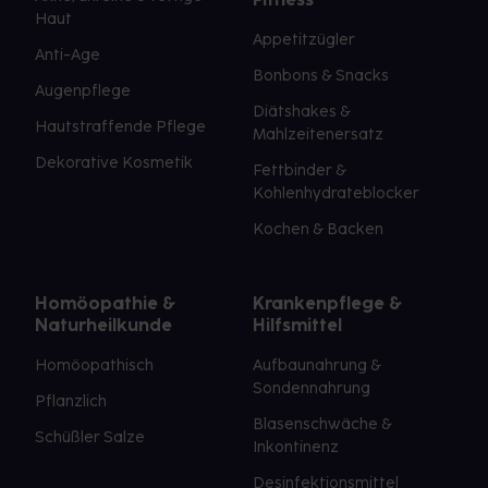
Haut
Appetitzügler
Anti-Age
Bonbons & Snacks
Augenpflege
Diätshakes &
Hautstraffende Pflege
Mahlzeitenersatz
Dekorative Kosmetik
Fettbinder &
Kohlenhydrateblocker
Kochen & Backen
Homöopathie &
Krankenpflege &
Naturheilkunde
Hilfsmittel
Homöopathisch
Aufbaunahrung &
Sondennahrung
Pflanzlich
Blasenschwäche &
Schüßler Salze
Inkontinenz
Desinfektionsmittel