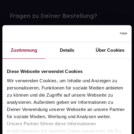
Fragen zu Deiner Bestellung?
Kontakt
FAQ
Zustimmung
Details
Über Cookies
Widerrufsformular
Diese Webseite verwendet Cookies
Wir verwenden Cookies, um Inhalte und Anzeigen zu
personalisieren, Funktionen für soziale Medien anbieten
gesund.de
zu können und die Zugriffe auf unsere Webseite zu
analysieren. Außerdem geben wir Informationen zu
Über uns
Deiner Verwendung unserer Webseite an unsere Partner
Karriere
für soziale Medien, Werbung und Analysen weiter.
Unsere Partner führen diese Informationen
Newsletter
möglicherweise mit weiteren Daten zusammen, die Du