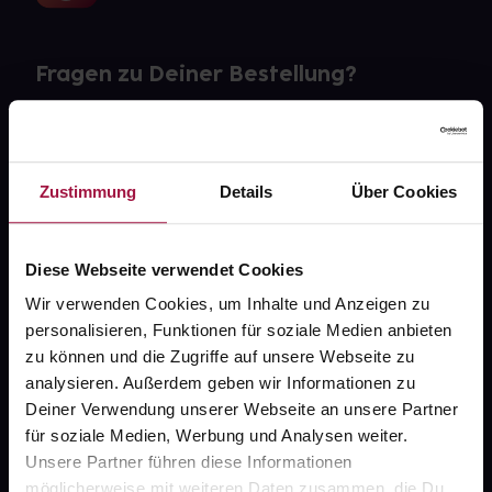
Fragen zu Deiner Bestellung?
Kontakt
FAQ
Zustimmung
Details
Über Cookies
Widerrufsformular
Diese Webseite verwendet Cookies
Wir verwenden Cookies, um Inhalte und Anzeigen zu
personalisieren, Funktionen für soziale Medien anbieten
gesund.de
zu können und die Zugriffe auf unsere Webseite zu
analysieren. Außerdem geben wir Informationen zu
Über uns
Deiner Verwendung unserer Webseite an unsere Partner
Karriere
für soziale Medien, Werbung und Analysen weiter.
Unsere Partner führen diese Informationen
Newsletter
möglicherweise mit weiteren Daten zusammen, die Du