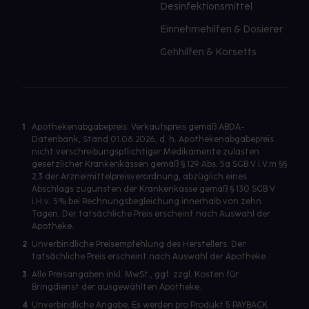
Desinfektionsmittel
Einnehmehilfen & Dosierer
Gehhilfen & Korsetts
1
Apothekenabgabepreis: Verkaufspreis gemäß ABDA-
Datenbank, Stand 01.08.2026, d. h. Apothekenabgabepreis
nicht verschreibungspflichtiger Medikamente zulasten
gesetzlicher Krankenkassen gemäß § 129 Abs. 5a SGB V i.V.m §§
2,3 der Arzneimittelpreisverordnung, abzüglich eines
Abschlags zugunsten der Krankenkasse gemäß § 130 SGB V
i.H.v. 5% bei Rechnungsbegleichung innerhalb von zehn
Tagen. Der tatsächliche Preis erscheint nach Auswahl der
Apotheke.
2
Unverbindliche Preisempfehlung des Herstellers. Der
tatsächliche Preis erscheint nach Auswahl der Apotheke.
3
Alle Preisangaben inkl. MwSt., ggf. zzgl. Kosten für
Bringdienst der ausgewählten Apotheke.
4
Unverbindliche Angabe. Es werden pro Produkt 5 PAYBACK