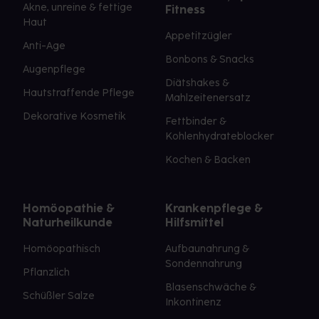
Akne, unreine & fettige
Fitness
Haut
Appetitzügler
Anti-Age
Bonbons & Snacks
Augenpflege
Diätshakes &
Hautstraffende Pflege
Mahlzeitenersatz
Dekorative Kosmetik
Fettbinder &
Kohlenhydrateblocker
Kochen & Backen
Homöopathie &
Krankenpflege &
Naturheilkunde
Hilfsmittel
Homöopathisch
Aufbaunahrung &
Sondennahrung
Pflanzlich
Blasenschwäche &
Schüßler Salze
Inkontinenz