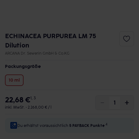
ECHINACEA PURPUREA LM 75
Dilution
ARCANA Dr. Sewerin GmbH & Co.KG
Packungsgröße
10 ml
22,68 €
1, 3
inkl. MwSt. •
2.268,00 € / l
4
Du erhältst voraussichtlich
5 PAYBACK
Punkte