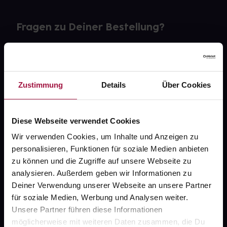
Fragen zu Deiner Bestellung?
Kontakt
FAQ
Zustimmung
Details
Über Cookies
Widerrufsformular
Diese Webseite verwendet Cookies
Wir verwenden Cookies, um Inhalte und Anzeigen zu
personalisieren, Funktionen für soziale Medien anbieten
gesund.de
zu können und die Zugriffe auf unsere Webseite zu
analysieren. Außerdem geben wir Informationen zu
Über uns
Deiner Verwendung unserer Webseite an unsere Partner
Karriere
für soziale Medien, Werbung und Analysen weiter.
Unsere Partner führen diese Informationen
Newsletter
möglicherweise mit weiteren Daten zusammen, die Du