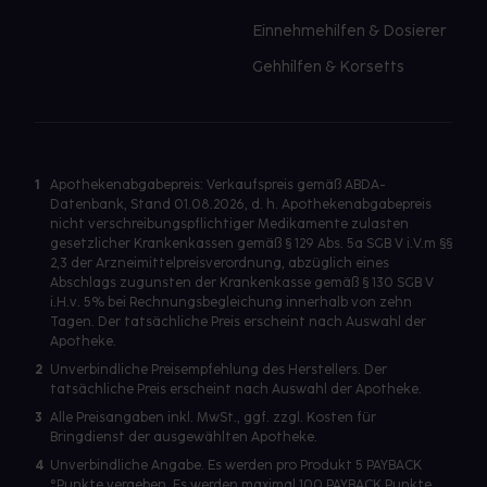
Einnehmehilfen & Dosierer
Gehhilfen & Korsetts
1
Apothekenabgabepreis: Verkaufspreis gemäß ABDA-
Datenbank, Stand 01.08.2026, d. h. Apothekenabgabepreis
nicht verschreibungspflichtiger Medikamente zulasten
gesetzlicher Krankenkassen gemäß § 129 Abs. 5a SGB V i.V.m §§
2,3 der Arzneimittelpreisverordnung, abzüglich eines
Abschlags zugunsten der Krankenkasse gemäß § 130 SGB V
i.H.v. 5% bei Rechnungsbegleichung innerhalb von zehn
Tagen. Der tatsächliche Preis erscheint nach Auswahl der
Apotheke.
2
Unverbindliche Preisempfehlung des Herstellers. Der
tatsächliche Preis erscheint nach Auswahl der Apotheke.
3
Alle Preisangaben inkl. MwSt., ggf. zzgl. Kosten für
Bringdienst der ausgewählten Apotheke.
4
Unverbindliche Angabe. Es werden pro Produkt 5 PAYBACK
°Punkte vergeben. Es werden maximal 100 PAYBACK Punkte