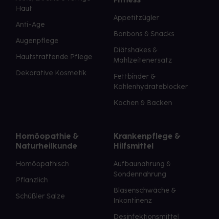
Haut
Appetitzügler
Anti-Age
Bonbons & Snacks
Augenpflege
Diätshakes &
Hautstraffende Pflege
Mahlzeitenersatz
Dekorative Kosmetik
Fettbinder &
Kohlenhydrateblocker
Kochen & Backen
Homöopathie &
Krankenpflege &
Naturheilkunde
Hilfsmittel
Homöopathisch
Aufbaunahrung &
Sondennahrung
Pflanzlich
Blasenschwäche &
Schüßler Salze
Inkontinenz
Desinfektionsmittel