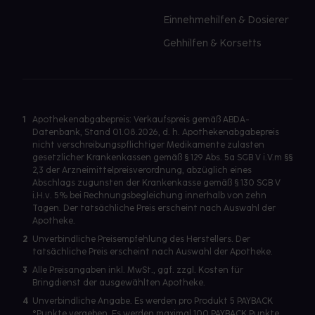
Einnehmehilfen & Dosierer
Gehhilfen & Korsetts
1
Apothekenabgabepreis: Verkaufspreis gemäß ABDA-
Datenbank, Stand 01.08.2026, d. h. Apothekenabgabepreis
nicht verschreibungspflichtiger Medikamente zulasten
gesetzlicher Krankenkassen gemäß § 129 Abs. 5a SGB V i.V.m §§
2,3 der Arzneimittelpreisverordnung, abzüglich eines
Abschlags zugunsten der Krankenkasse gemäß § 130 SGB V
i.H.v. 5% bei Rechnungsbegleichung innerhalb von zehn
Tagen. Der tatsächliche Preis erscheint nach Auswahl der
Apotheke.
2
Unverbindliche Preisempfehlung des Herstellers. Der
tatsächliche Preis erscheint nach Auswahl der Apotheke.
3
Alle Preisangaben inkl. MwSt., ggf. zzgl. Kosten für
Bringdienst der ausgewählten Apotheke.
4
Unverbindliche Angabe. Es werden pro Produkt 5 PAYBACK
°Punkte vergeben. Es werden maximal 100 PAYBACK Punkte