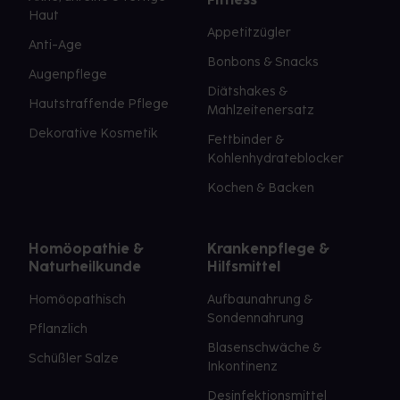
Haut
Appetitzügler
Anti-Age
Bonbons & Snacks
Augenpflege
Diätshakes &
Hautstraffende Pflege
Mahlzeitenersatz
Dekorative Kosmetik
Fettbinder &
Kohlenhydrateblocker
Kochen & Backen
Homöopathie &
Krankenpflege &
Naturheilkunde
Hilfsmittel
Homöopathisch
Aufbaunahrung &
Sondennahrung
Pflanzlich
Blasenschwäche &
Schüßler Salze
Inkontinenz
Desinfektionsmittel