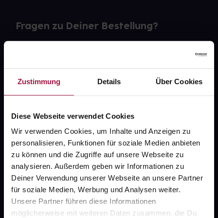
Fragen zu Deiner Bestellung?
Kontakt
FAQ
Zustimmung
Details
Über Cookies
Widerrufsformular
Diese Webseite verwendet Cookies
Wir verwenden Cookies, um Inhalte und Anzeigen zu
personalisieren, Funktionen für soziale Medien anbieten
gesund.de
zu können und die Zugriffe auf unsere Webseite zu
analysieren. Außerdem geben wir Informationen zu
Über uns
Deiner Verwendung unserer Webseite an unsere Partner
Karriere
für soziale Medien, Werbung und Analysen weiter.
Unsere Partner führen diese Informationen
Newsletter
möglicherweise mit weiteren Daten zusammen, die Du