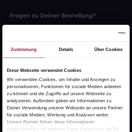
Fragen zu Deiner Bestellung?
Kontakt
FAQ
Zustimmung
Details
Über Cookies
Widerrufsformular
Diese Webseite verwendet Cookies
Wir verwenden Cookies, um Inhalte und Anzeigen zu
personalisieren, Funktionen für soziale Medien anbieten
gesund.de
zu können und die Zugriffe auf unsere Webseite zu
analysieren. Außerdem geben wir Informationen zu
Über uns
Deiner Verwendung unserer Webseite an unsere Partner
Karriere
für soziale Medien, Werbung und Analysen weiter.
Unsere Partner führen diese Informationen
Newsletter
möglicherweise mit weiteren Daten zusammen, die Du