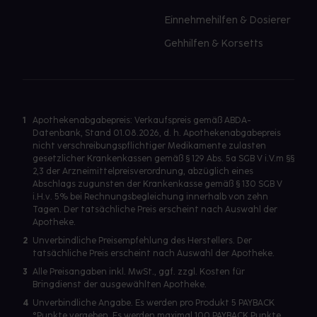
Einnehmehilfen & Dosierer
Gehhilfen & Korsetts
1
Apothekenabgabepreis: Verkaufspreis gemäß ABDA-
Datenbank, Stand 01.08.2026, d. h. Apothekenabgabepreis
nicht verschreibungspflichtiger Medikamente zulasten
gesetzlicher Krankenkassen gemäß § 129 Abs. 5a SGB V i.V.m §§
2,3 der Arzneimittelpreisverordnung, abzüglich eines
Abschlags zugunsten der Krankenkasse gemäß § 130 SGB V
i.H.v. 5% bei Rechnungsbegleichung innerhalb von zehn
Tagen. Der tatsächliche Preis erscheint nach Auswahl der
Apotheke.
2
Unverbindliche Preisempfehlung des Herstellers. Der
tatsächliche Preis erscheint nach Auswahl der Apotheke.
3
Alle Preisangaben inkl. MwSt., ggf. zzgl. Kosten für
Bringdienst der ausgewählten Apotheke.
4
Unverbindliche Angabe. Es werden pro Produkt 5 PAYBACK
°Punkte vergeben. Es werden maximal 100 PAYBACK Punkte