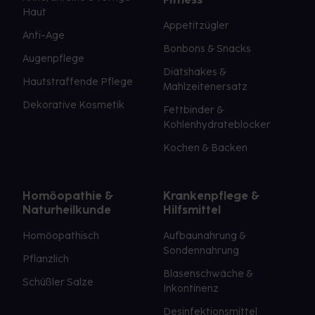
Haut
Appetitzügler
Anti-Age
Bonbons & Snacks
Augenpflege
Diätshakes &
Hautstraffende Pflege
Mahlzeitenersatz
Dekorative Kosmetik
Fettbinder &
Kohlenhydrateblocker
Kochen & Backen
Homöopathie &
Krankenpflege &
Naturheilkunde
Hilfsmittel
Homöopathisch
Aufbaunahrung &
Sondennahrung
Pflanzlich
Blasenschwäche &
Schüßler Salze
Inkontinenz
Desinfektionsmittel