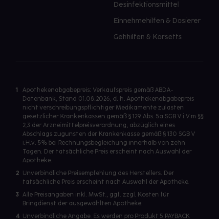
Desinfektionsmittel
Einnehmehilfen & Dosierer
Gehhilfen & Korsetts
1
Apothekenabgabepreis: Verkaufspreis gemäß ABDA-
Datenbank, Stand 01.08.2026, d. h. Apothekenabgabepreis
nicht verschreibungspflichtiger Medikamente zulasten
gesetzlicher Krankenkassen gemäß § 129 Abs. 5a SGB V i.V.m §§
2,3 der Arzneimittelpreisverordnung, abzüglich eines
Abschlags zugunsten der Krankenkasse gemäß § 130 SGB V
i.H.v. 5% bei Rechnungsbegleichung innerhalb von zehn
Tagen. Der tatsächliche Preis erscheint nach Auswahl der
Apotheke.
2
Unverbindliche Preisempfehlung des Herstellers. Der
tatsächliche Preis erscheint nach Auswahl der Apotheke.
3
Alle Preisangaben inkl. MwSt., ggf. zzgl. Kosten für
Bringdienst der ausgewählten Apotheke.
4
Unverbindliche Angabe. Es werden pro Produkt 5 PAYBACK