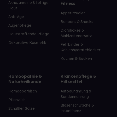
Akne, unreine & fettige
Fitness
Haut
Appetitzügler
Anti-Age
Bonbons & Snacks
Augenpflege
Diätshakes &
Hautstraffende Pflege
Mahlzeitenersatz
Dekorative Kosmetik
Fettbinder &
Kohlenhydrateblocker
Kochen & Backen
Homöopathie &
Krankenpflege &
Naturheilkunde
Hilfsmittel
Homöopathisch
Aufbaunahrung &
Sondennahrung
Pflanzlich
Blasenschwäche &
Schüßler Salze
Inkontinenz