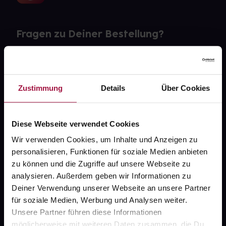
Fragen zu Deiner Bestellung?
Kontakt
FAQ
Zustimmung
Details
Über Cookies
Widerrufsformular
Diese Webseite verwendet Cookies
Wir verwenden Cookies, um Inhalte und Anzeigen zu
personalisieren, Funktionen für soziale Medien anbieten
gesund.de
zu können und die Zugriffe auf unsere Webseite zu
analysieren. Außerdem geben wir Informationen zu
Über uns
Deiner Verwendung unserer Webseite an unsere Partner
Karriere
für soziale Medien, Werbung und Analysen weiter.
Unsere Partner führen diese Informationen
Newsletter
möglicherweise mit weiteren Daten zusammen, die Du