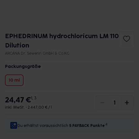
EPHEDRINUM hydrochloricum LM 110
Dilution
ARCANA Dr. Sewerin GmbH & Co.KG
Packungsgröße
10 ml
24,47 €
1, 3
inkl. MwSt. •
2.447,00 € / l
4
Du erhältst voraussichtlich
5 PAYBACK
Punkte