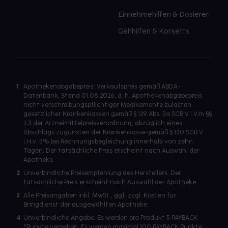
Einnehmehilfen & Dosierer
Gehhilfen & Korsetts
1
Apothekenabgabepreis: Verkaufspreis gemäß ABDA-
Datenbank, Stand 01.08.2026, d. h. Apothekenabgabepreis
nicht verschreibungspflichtiger Medikamente zulasten
gesetzlicher Krankenkassen gemäß § 129 Abs. 5a SGB V i.V.m §§
2,3 der Arzneimittelpreisverordnung, abzüglich eines
Abschlags zugunsten der Krankenkasse gemäß § 130 SGB V
i.H.v. 5% bei Rechnungsbegleichung innerhalb von zehn
Tagen. Der tatsächliche Preis erscheint nach Auswahl der
Apotheke.
2
Unverbindliche Preisempfehlung des Herstellers. Der
tatsächliche Preis erscheint nach Auswahl der Apotheke.
3
Alle Preisangaben inkl. MwSt., ggf. zzgl. Kosten für
Bringdienst der ausgewählten Apotheke.
4
Unverbindliche Angabe. Es werden pro Produkt 5 PAYBACK
°Punkte vergeben. Es werden maximal 100 PAYBACK Punkte