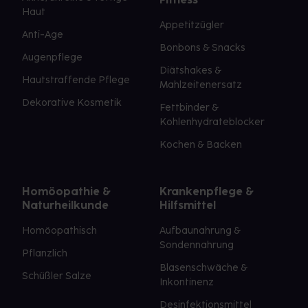
Haut
Appetitzügler
Anti-Age
Bonbons & Snacks
Augenpflege
Diätshakes &
Hautstraffende Pflege
Mahlzeitenersatz
Dekorative Kosmetik
Fettbinder &
Kohlenhydrateblocker
Kochen & Backen
Homöopathie &
Krankenpflege &
Naturheilkunde
Hilfsmittel
Homöopathisch
Aufbaunahrung &
Sondennahrung
Pflanzlich
Blasenschwäche &
Schüßler Salze
Inkontinenz
Desinfektionsmittel