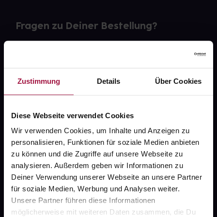
Fragen zu Deiner Bestellung?
Kontakt
FAQ
Zustimmung
Details
Über Cookies
Widerrufsformular
Diese Webseite verwendet Cookies
Wir verwenden Cookies, um Inhalte und Anzeigen zu
personalisieren, Funktionen für soziale Medien anbieten
gesund.de
zu können und die Zugriffe auf unsere Webseite zu
analysieren. Außerdem geben wir Informationen zu
Über uns
Deiner Verwendung unserer Webseite an unsere Partner
Karriere
für soziale Medien, Werbung und Analysen weiter.
Unsere Partner führen diese Informationen
Newsletter
möglicherweise mit weiteren Daten zusammen, die Du