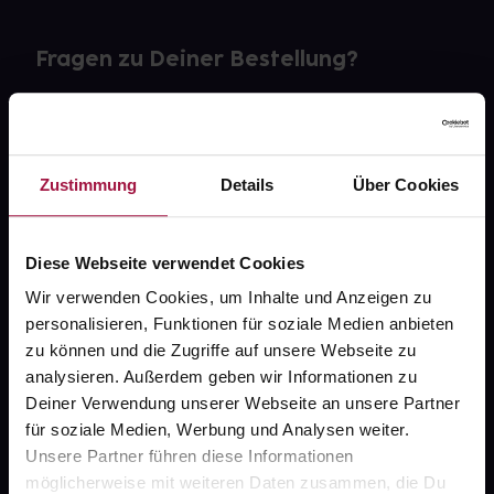
Fragen zu Deiner Bestellung?
Kontakt
FAQ
Zustimmung
Details
Über Cookies
Widerrufsformular
Diese Webseite verwendet Cookies
Wir verwenden Cookies, um Inhalte und Anzeigen zu
personalisieren, Funktionen für soziale Medien anbieten
gesund.de
zu können und die Zugriffe auf unsere Webseite zu
analysieren. Außerdem geben wir Informationen zu
Über uns
Deiner Verwendung unserer Webseite an unsere Partner
Karriere
für soziale Medien, Werbung und Analysen weiter.
Unsere Partner führen diese Informationen
Newsletter
möglicherweise mit weiteren Daten zusammen, die Du