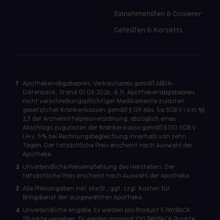
Einnehmehilfen & Dosierer
Gehhilfen & Korsetts
1
Apothekenabgabepreis: Verkaufspreis gemäß ABDA-
Datenbank, Stand 01.08.2026, d. h. Apothekenabgabepreis
nicht verschreibungspflichtiger Medikamente zulasten
gesetzlicher Krankenkassen gemäß § 129 Abs. 5a SGB V i.V.m §§
2,3 der Arzneimittelpreisverordnung, abzüglich eines
Abschlags zugunsten der Krankenkasse gemäß § 130 SGB V
i.H.v. 5% bei Rechnungsbegleichung innerhalb von zehn
Tagen. Der tatsächliche Preis erscheint nach Auswahl der
Apotheke.
2
Unverbindliche Preisempfehlung des Herstellers. Der
tatsächliche Preis erscheint nach Auswahl der Apotheke.
3
Alle Preisangaben inkl. MwSt., ggf. zzgl. Kosten für
Bringdienst der ausgewählten Apotheke.
4
Unverbindliche Angabe. Es werden pro Produkt 5 PAYBACK
°Punkte vergeben. Es werden maximal 100 PAYBACK Punkte