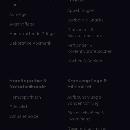
Haut
Appetitzügler
Anti-Age
Bonbons & Snacks
Augenpflege
Diätshakes &
Hautstraffende Pflege
Mahlzeitenersatz
Dekorative Kosmetik
Fettbinder &
Kohlenhydrateblocker
Kochen & Backen
Homöopathie &
Krankenpflege &
Naturheilkunde
Hilfsmittel
Homöopathisch
Aufbaunahrung &
Sondennahrung
Pflanzlich
Blasenschwäche &
Schüßler Salze
Inkontinenz
Desinfektionsmittel