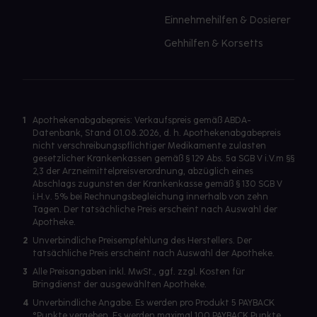
Einnehmehilfen & Dosierer
Gehhilfen & Korsetts
1
Apothekenabgabepreis: Verkaufspreis gemäß ABDA-
Datenbank, Stand 01.08.2026, d. h. Apothekenabgabepreis
nicht verschreibungspflichtiger Medikamente zulasten
gesetzlicher Krankenkassen gemäß § 129 Abs. 5a SGB V i.V.m §§
2,3 der Arzneimittelpreisverordnung, abzüglich eines
Abschlags zugunsten der Krankenkasse gemäß § 130 SGB V
i.H.v. 5% bei Rechnungsbegleichung innerhalb von zehn
Tagen. Der tatsächliche Preis erscheint nach Auswahl der
Apotheke.
2
Unverbindliche Preisempfehlung des Herstellers. Der
tatsächliche Preis erscheint nach Auswahl der Apotheke.
3
Alle Preisangaben inkl. MwSt., ggf. zzgl. Kosten für
Bringdienst der ausgewählten Apotheke.
4
Unverbindliche Angabe. Es werden pro Produkt 5 PAYBACK
°Punkte vergeben. Es werden maximal 100 PAYBACK Punkte