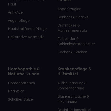
Haut
Appetitzügler
Anti-Age
Bonbons & Snacks
Augenpflege
Diätshakes &
Hautstraffende Pflege
Mahlzeitenersatz
Dekorative Kosmetik
Fettbinder &
Kohlenhydrateblocker
Kochen & Backen
Homöopathie &
Krankenpflege &
Naturheilkunde
Hilfsmittel
Homöopathisch
Aufbaunahrung &
Sondennahrung
Pflanzlich
Blasenschwäche &
Schüßler Salze
Inkontinenz
Desinfektionsmittel