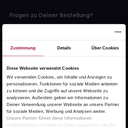
Fragen zu Deiner Bestellung?
Kontakt
FAQ
Zustimmung
Details
Über Cookies
Widerrufsformular
Diese Webseite verwendet Cookies
Wir verwenden Cookies, um Inhalte und Anzeigen zu
personalisieren, Funktionen für soziale Medien anbieten
gesund.de
zu können und die Zugriffe auf unsere Webseite zu
analysieren. Außerdem geben wir Informationen zu
Über uns
Deiner Verwendung unserer Webseite an unsere Partner
Karriere
für soziale Medien, Werbung und Analysen weiter.
Unsere Partner führen diese Informationen
Newsletter
möglicherweise mit weiteren Daten zusammen, die Du