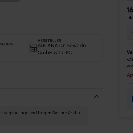
1
ink
HERSTELLER
GSFORM
ARCANA Dr. Sewerin
Ve
GmbH & Co.KG
Wä
vor
Ap
kungsbeilage und fragen Sie Ihre Ärztin,