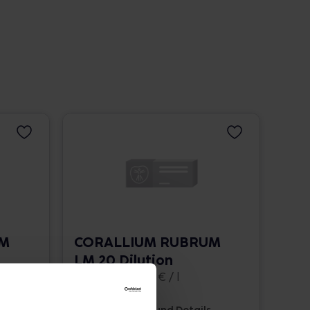
UM
CORALLIUM RUBRUM
LM 20 Dilution
10 ml • 1.662,00 € / l