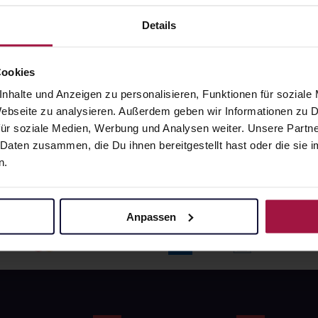
angaben und Details
Pflichtangaben und Details
6
€
17,66
€
Details
1, 3
1, 3
Cookies
nhalte und Anzeigen zu personalisieren, Funktionen für soziale
 Webseite zu analysieren. Außerdem geben wir Informationen zu
ür soziale Medien, Werbung und Analysen weiter. Unsere Partne
 Daten zusammen, die Du ihnen bereitgestellt hast oder die si
n.
Anpassen