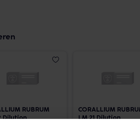
eren
LLIUM RUBRUM
CORALLIUM RUBR
 Dilution
LM 21 Dilution
 1.766,00 € / l
10 ml • 1.766,00 € / l