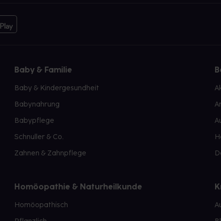
Baby & Familie
B
Baby & Kindergesundheit
A
Babynahrung
A
Babypflege
A
Schnuller & Co.
H
Zahnen & Zahnpflege
D
Homöopathie & Naturheilkunde
K
Homöopathisch
A