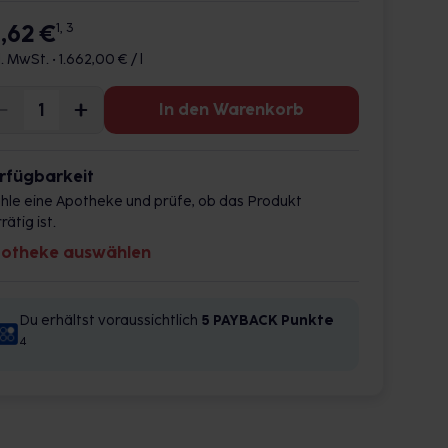
6,62 €
1, 3
l. MwSt. •
1.662,00 € / l
In den Warenkorb
rfügbarkeit
hle eine Apotheke und prüfe, ob das Produkt
rätig ist.
otheke auswählen
Du erhältst voraussichtlich
5 PAYBACK
Punkte
4