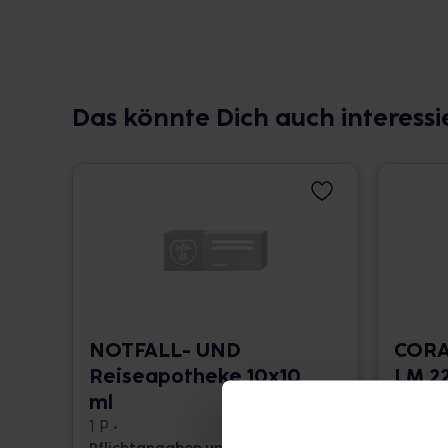
Das könnte Dich auch interessi
NOTFALL- UND
CORA
Reiseapotheke 10x10
LM 22
ml
10 ml •
1 P •