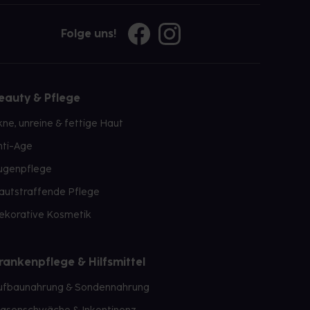
Folge uns!
eauty & Pflege
kne, unreine & fettige Haut
nti-Age
ugenpflege
autstraffende Pflege
ekorative Kosmetik
rankenpflege & Hilfsmittel
ufbaunahrung & Sondennahrung