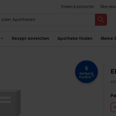
Fragen & Antworten
Über ges
Rezept einreichen
Apotheke finden
Meine 
5
E
PAYBACK
4
Punkte
AR
Pa
1