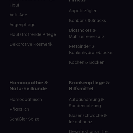
Haut
Appetitzügler
Anti-Age
Bonbons & Snacks
Augenpflege
Diätshakes &
Hautstraffende Pflege
Mahlzeitenersatz
Dekorative Kosmetik
Fettbinder &
Kohlenhydrateblocker
Kochen & Backen
Homöopathie &
Krankenpflege &
Naturheilkunde
Hilfsmittel
Homöopathisch
Aufbaunahrung &
Sondennahrung
Pflanzlich
Blasenschwäche &
Schüßler Salze
Inkontinenz
Desinfektionsmittel