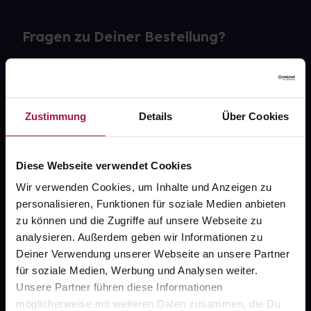
Fragen zu Deiner Bestellung?
Kontakt
FAQ
Zustimmung
Details
Über Cookies
Widerrufsformular
Diese Webseite verwendet Cookies
Wir verwenden Cookies, um Inhalte und Anzeigen zu
personalisieren, Funktionen für soziale Medien anbieten
gesund.de
zu können und die Zugriffe auf unsere Webseite zu
analysieren. Außerdem geben wir Informationen zu
Über uns
Deiner Verwendung unserer Webseite an unsere Partner
Karriere
für soziale Medien, Werbung und Analysen weiter.
Unsere Partner führen diese Informationen
Newsletter
möglicherweise mit weiteren Daten zusammen, die Du