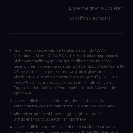
Einnehmehilfen & Dosierer
Gehhilfen & Korsetts
1
Apothekenabgabepreis: Verkaufspreis gemäß ABDA-
Datenbank, Stand 01.08.2026, d. h. Apothekenabgabepreis
nicht verschreibungspflichtiger Medikamente zulasten
gesetzlicher Krankenkassen gemäß § 129 Abs. 5a SGB V i.V.m §§
2,3 der Arzneimittelpreisverordnung, abzüglich eines
Abschlags zugunsten der Krankenkasse gemäß § 130 SGB V
i.H.v. 5% bei Rechnungsbegleichung innerhalb von zehn
Tagen. Der tatsächliche Preis erscheint nach Auswahl der
Apotheke.
2
Unverbindliche Preisempfehlung des Herstellers. Der
tatsächliche Preis erscheint nach Auswahl der Apotheke.
3
Alle Preisangaben inkl. MwSt., ggf. zzgl. Kosten für
Bringdienst der ausgewählten Apotheke.
4
Unverbindliche Angabe. Es werden pro Produkt 5 PAYBACK
°Punkte vergeben. Es werden maximal 100 PAYBACK Punkte