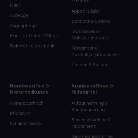
Haut
Appetitzügler
Anti-Age
Bonbons & Snacks
Augenpflege
Diätshakes &
Hautstraffende Pflege
Mahlzeitenersatz
Dekorative Kosmetik
Fettbinder &
Kohlenhydrateblocker
Kochen & Backen
Homöopathie &
Krankenpflege &
Naturheilkunde
Hilfsmittel
Homöopathisch
Aufbaunahrung &
Sondennahrung
Pflanzlich
Blasenschwäche &
Schüßler Salze
Inkontinenz
Desinfektionsmittel