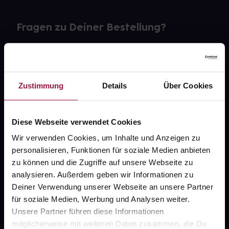
Fragen zu Deiner Bestellung?
Kontakt
FAQ
Zustimmung
Details
Über Cookies
Widerrufsformular
Diese Webseite verwendet Cookies
Wir verwenden Cookies, um Inhalte und Anzeigen zu
personalisieren, Funktionen für soziale Medien anbieten
gesund.de
zu können und die Zugriffe auf unsere Webseite zu
analysieren. Außerdem geben wir Informationen zu
Über uns
Deiner Verwendung unserer Webseite an unsere Partner
Karriere
für soziale Medien, Werbung und Analysen weiter.
Unsere Partner führen diese Informationen
Newsletter
möglicherweise mit weiteren Daten zusammen, die Du