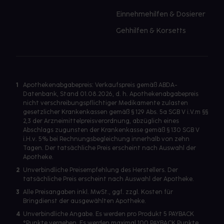
Einnehmehilfen & Dosierer
Gehhilfen & Korsetts
1
Apothekenabgabepreis: Verkaufspreis gemäß ABDA-
Datenbank, Stand 01.08.2026, d. h. Apothekenabgabepreis
nicht verschreibungspflichtiger Medikamente zulasten
gesetzlicher Krankenkassen gemäß § 129 Abs. 5a SGB V i.V.m §§
2,3 der Arzneimittelpreisverordnung, abzüglich eines
Abschlags zugunsten der Krankenkasse gemäß § 130 SGB V
i.H.v. 5% bei Rechnungsbegleichung innerhalb von zehn
Tagen. Der tatsächliche Preis erscheint nach Auswahl der
Apotheke.
2
Unverbindliche Preisempfehlung des Herstellers. Der
tatsächliche Preis erscheint nach Auswahl der Apotheke.
3
Alle Preisangaben inkl. MwSt., ggf. zzgl. Kosten für
Bringdienst der ausgewählten Apotheke.
4
Unverbindliche Angabe. Es werden pro Produkt 5 PAYBACK
°Punkte vergeben. Es werden maximal 100 PAYBACK Punkte