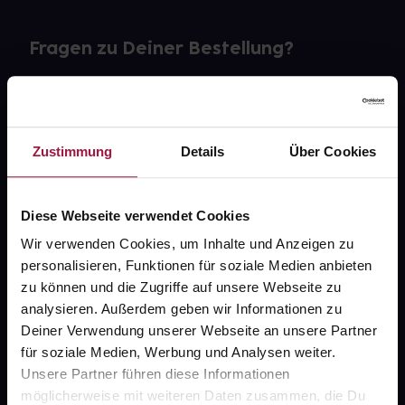
Fragen zu Deiner Bestellung?
Kontakt
FAQ
Zustimmung
Details
Über Cookies
Widerrufsformular
Diese Webseite verwendet Cookies
Wir verwenden Cookies, um Inhalte und Anzeigen zu
personalisieren, Funktionen für soziale Medien anbieten
gesund.de
zu können und die Zugriffe auf unsere Webseite zu
analysieren. Außerdem geben wir Informationen zu
Über uns
Deiner Verwendung unserer Webseite an unsere Partner
Karriere
für soziale Medien, Werbung und Analysen weiter.
Unsere Partner führen diese Informationen
Newsletter
möglicherweise mit weiteren Daten zusammen, die Du