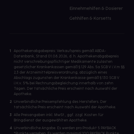
Einnehmehilfen & Dosierer
Gehhilfen & Korsetts
1
Apothekenabgabepreis: Verkaufspreis gemäß ABDA-
Datenbank, Stand 01.08.2026, d. h. Apothekenabgabepreis
nicht verschreibungspflichtiger Medikamente zulasten
gesetzlicher Krankenkassen gemäß § 129 Abs. 5a SGB V i.V.m §§
2,3 der Arzneimittelpreisverordnung, abzüglich eines
Abschlags zugunsten der Krankenkasse gemäß § 130 SGB V
i.H.v. 5% bei Rechnungsbegleichung innerhalb von zehn
Tagen. Der tatsächliche Preis erscheint nach Auswahl der
Apotheke.
2
Unverbindliche Preisempfehlung des Herstellers. Der
tatsächliche Preis erscheint nach Auswahl der Apotheke.
3
Alle Preisangaben inkl. MwSt., ggf. zzgl. Kosten für
Bringdienst der ausgewählten Apotheke.
4
Unverbindliche Angabe. Es werden pro Produkt 5 PAYBACK
°Punkte vergeben. Es werden maximal 100 PAYBACK Punkte