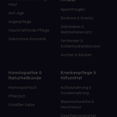
Haut
Appetitzügler
Anti-Age
Bonbons & Snacks
Augenpflege
Diätshakes &
Hautstraffende Pflege
Mahlzeitenersatz
Dekorative Kosmetik
Fettbinder &
Kohlenhydrateblocker
Kochen & Backen
Homöopathie &
Krankenpflege &
Naturheilkunde
Hilfsmittel
Homöopathisch
Aufbaunahrung &
Sondennahrung
Pflanzlich
Blasenschwäche &
Schüßler Salze
Inkontinenz
Desinfektionsmittel