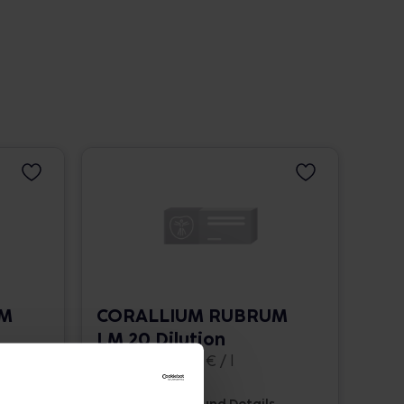
UM
CORALLIUM RUBRUM
LM 20 Dilution
10 ml • 1.662,00 € / l