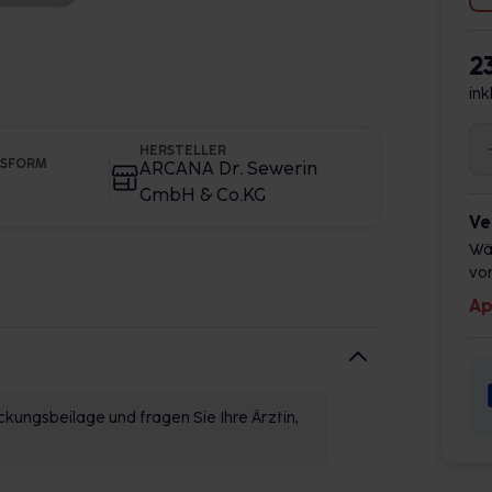
2
ink
HERSTELLER
GSFORM
ARCANA Dr. Sewerin
GmbH & Co.KG
Ve
Wä
vor
Ap
kungsbeilage und fragen Sie Ihre Ärztin,