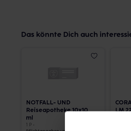
Das könnte Dich auch interessi
NOTFALL- UND
CORA
Reiseapotheke 10x10
LM 22
ml
10 ml •
1 P •