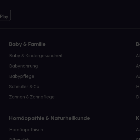
Baby & Familie
B
Baby & Kindergesundheit
A
Babynahrung
A
Babypflege
A
Schnuller & Co.
H
Zahnen & Zahnpflege
D
Homöopathie & Naturheilkunde
K
Homöopathisch
A