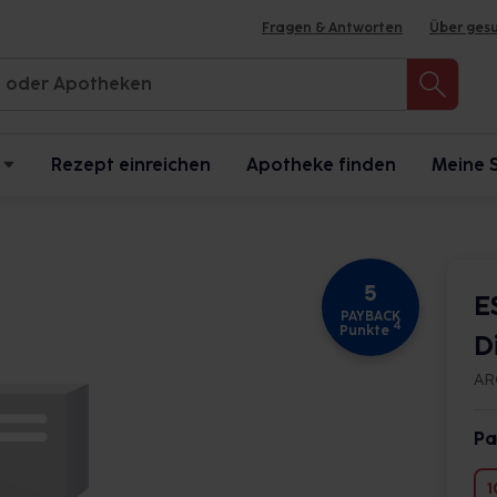
Fragen & Antworten
Über ges
Rezept einreichen
Apotheke finden
Meine 
5
E
PAYBACK
4
Punkte
D
AR
Pa
1