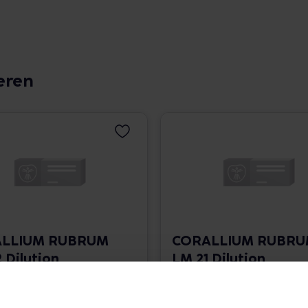
eren
LLIUM RUBRUM
CORALLIUM RUBR
 Dilution
LM 21 Dilution
 1.766,00 € / l
10 ml • 1.766,00 € / l