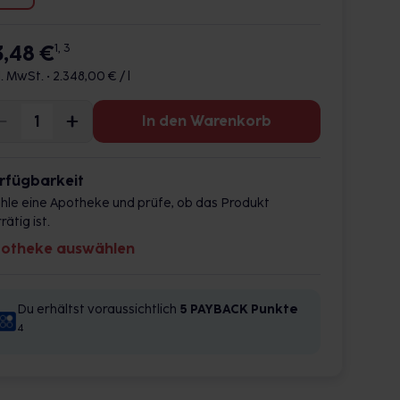
3,48 €
1, 3
l. MwSt. •
2.348,00 € / l
In den Warenkorb
rfügbarkeit
hle eine Apotheke und prüfe, ob das Produkt
rätig ist.
otheke auswählen
Du erhältst voraussichtlich
5 PAYBACK
Punkte
4