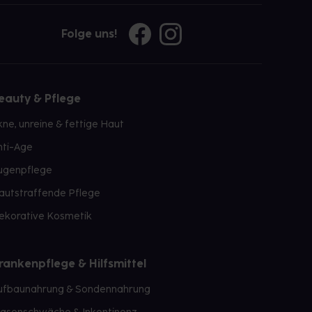
Folge uns!
eauty & Pflege
kne, unreine & fettige Haut
nti-Age
ugenpflege
autstraffende Pflege
ekorative Kosmetik
rankenpflege & Hilfsmittel
ufbaunahrung & Sondennahrung