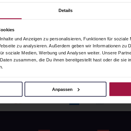
angaben und Details
Pflichtangaben und Details
6
€
17,66
€
Details
1, 3
1, 3
Cookies
nhalte und Anzeigen zu personalisieren, Funktionen für soziale
 Webseite zu analysieren. Außerdem geben wir Informationen zu
ür soziale Medien, Werbung und Analysen weiter. Unsere Partne
 Daten zusammen, die Du ihnen bereitgestellt hast oder die si
n.
Anpassen