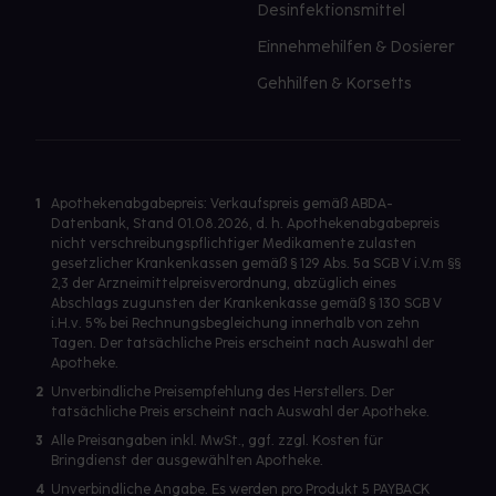
Desinfektionsmittel
Einnehmehilfen & Dosierer
Gehhilfen & Korsetts
1
Apothekenabgabepreis: Verkaufspreis gemäß ABDA-
Datenbank, Stand 01.08.2026, d. h. Apothekenabgabepreis
nicht verschreibungspflichtiger Medikamente zulasten
gesetzlicher Krankenkassen gemäß § 129 Abs. 5a SGB V i.V.m §§
2,3 der Arzneimittelpreisverordnung, abzüglich eines
Abschlags zugunsten der Krankenkasse gemäß § 130 SGB V
i.H.v. 5% bei Rechnungsbegleichung innerhalb von zehn
Tagen. Der tatsächliche Preis erscheint nach Auswahl der
Apotheke.
2
Unverbindliche Preisempfehlung des Herstellers. Der
tatsächliche Preis erscheint nach Auswahl der Apotheke.
3
Alle Preisangaben inkl. MwSt., ggf. zzgl. Kosten für
Bringdienst der ausgewählten Apotheke.
4
Unverbindliche Angabe. Es werden pro Produkt 5 PAYBACK