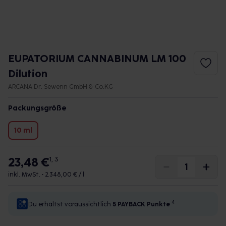
EUPATORIUM CANNABINUM LM 100
Dilution
ARCANA Dr. Sewerin GmbH & Co.KG
Packungsgröße
10 ml
23,48 €
1, 3
inkl. MwSt. •
2.348,00 € / l
4
Du erhältst voraussichtlich
5 PAYBACK
Punkte