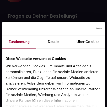
Fragen zu Deiner Bestellung?
Kontakt
FAQ
Zustimmung
Details
Über Cookies
Widerrufsformular
Diese Webseite verwendet Cookies
Wir verwenden Cookies, um Inhalte und Anzeigen zu
personalisieren, Funktionen für soziale Medien anbieten
gesund.de
zu können und die Zugriffe auf unsere Webseite zu
analysieren. Außerdem geben wir Informationen zu
Über uns
Deiner Verwendung unserer Webseite an unsere Partner
Karriere
für soziale Medien, Werbung und Analysen weiter.
Unsere Partner führen diese Informationen
Newsletter
möglicherweise mit weiteren Daten zusammen, die Du