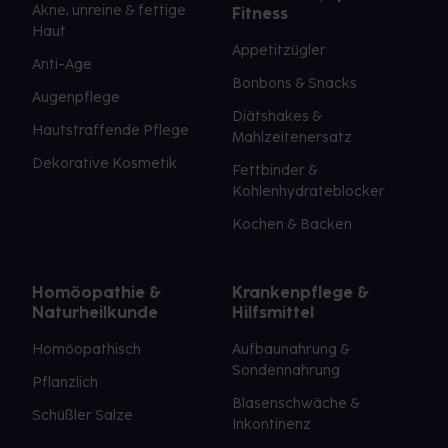
Akne, unreine & fettige
Fitness
Haut
Appetitzügler
Anti-Age
Bonbons & Snacks
Augenpflege
Diätshakes &
Hautstraffende Pflege
Mahlzeitenersatz
Dekorative Kosmetik
Fettbinder &
Kohlenhydrateblocker
Kochen & Backen
Homöopathie &
Krankenpflege &
Naturheilkunde
Hilfsmittel
Homöopathisch
Aufbaunahrung &
Sondennahrung
Pflanzlich
Blasenschwäche &
Schüßler Salze
Inkontinenz