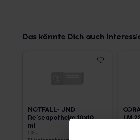
Das könnte Dich auch interessi
NOTFALL- UND
CORA
Reiseapotheke 10x10
LM 22
ml
10 ml •
1 P •