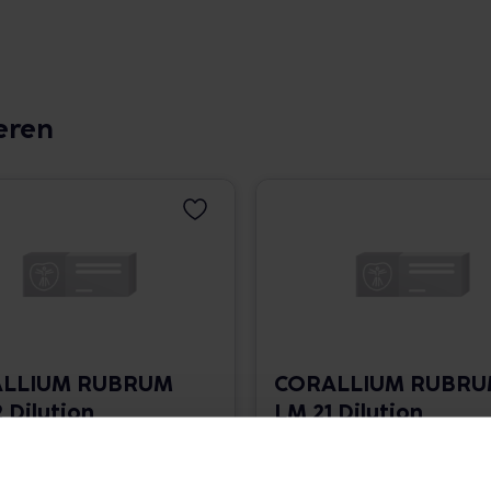
eren
LLIUM RUBRUM
CORALLIUM RUBR
 Dilution
LM 21 Dilution
 1.766,00 € / l
10 ml • 1.766,00 € / l