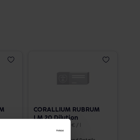
UM
CORALLIUM RUBRUM
LM 20 Dilution
10 ml • 1.662,00 € / l