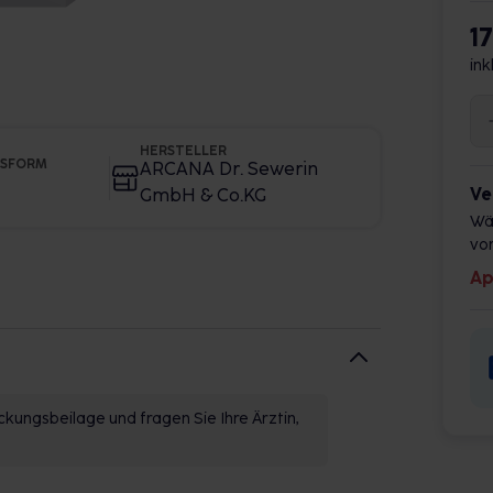
1
ink
HERSTELLER
GSFORM
ARCANA Dr. Sewerin
Ve
GmbH & Co.KG
Wä
vor
Ap
kungsbeilage und fragen Sie Ihre Ärztin,