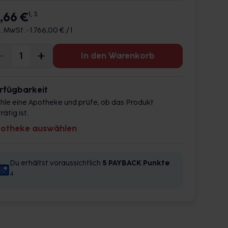
7,66 €
1, 3
l. MwSt. •
1.766,00 € / l
In den Warenkorb
rfügbarkeit
hle eine Apotheke und prüfe, ob das Produkt
rätig ist.
otheke auswählen
Du erhältst voraussichtlich
5 PAYBACK
Punkte
4