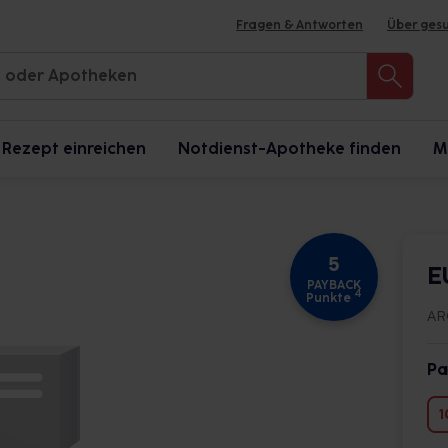
Fragen & Antworten
Über ges
Rezept einreichen
Notdienst-Apotheke finden
M
5
E
PAYBACK
4
Punkte
AR
Pa
1