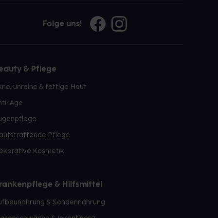
Folge uns!
eauty & Pflege
kne, unreine & fettige Haut
nti-Age
ugenpflege
autstraffende Pflege
ekorative Kosmetik
rankenpflege & Hilfsmittel
ufbaunahrung & Sondennahrung