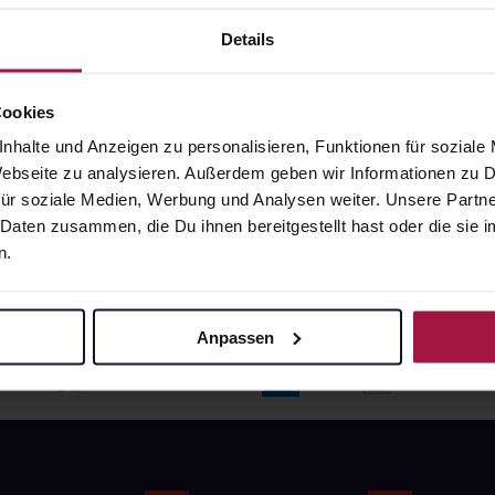
angaben und Details
Pflichtangaben und Details
6
€
17,66
€
Details
1, 3
1, 3
Cookies
nhalte und Anzeigen zu personalisieren, Funktionen für soziale
 Webseite zu analysieren. Außerdem geben wir Informationen zu
ür soziale Medien, Werbung und Analysen weiter. Unsere Partne
 Daten zusammen, die Du ihnen bereitgestellt hast oder die si
n.
Anpassen