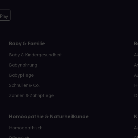
Baby & Familie
B
Baby & Kindergesundheit
A
Babynahrung
A
Babypflege
A
Schnuller & Co.
H
Zahnen & Zahnpflege
D
Homöopathie & Naturheilkunde
K
Homöopathisch
A