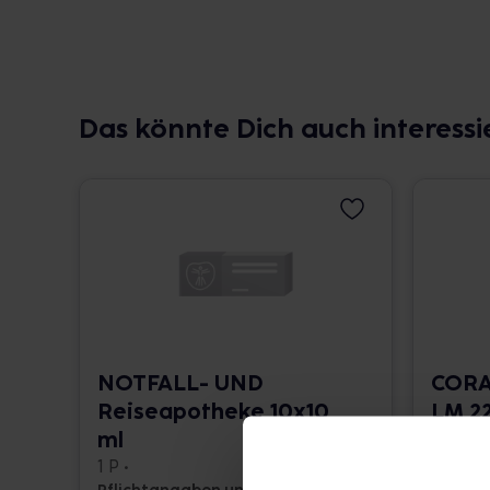
Das könnte Dich auch interessi
NOTFALL- UND
CORA
Reiseapotheke 10x10
LM 22
ml
10 ml •
1 P •