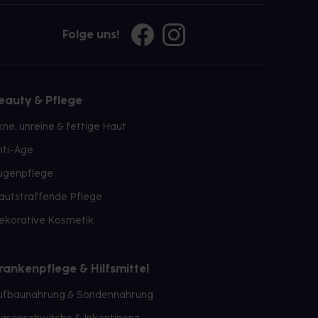
Folge uns!
eauty & Pflege
kne, unreine & fettige Haut
nti-Age
ugenpflege
autstraffende Pflege
ekorative Kosmetik
rankenpflege & Hilfsmittel
ufbaunahrung & Sondennahrung