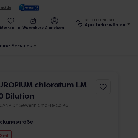
und.de
BESTELLUNG BEI
Apotheke wählen
Merkzettel
Warenkorb
Anmelden
eine Services
UROPIUM chloratum LM
10 Dilution
CANA Dr. Sewerin GmbH & Co.KG
ckungsgröße
0 ml