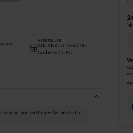
2
ink
HERSTELLER
GSFORM
ARCANA Dr. Sewerin
GmbH & Co.KG
Ve
Wä
vor
Ap
kungsbeilage und fragen Sie Ihre Ärztin,