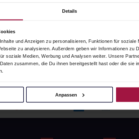
angaben und Details
Pflichtangaben und Details
6
€
17,66
€
Details
1, 3
1, 3
Cookies
nhalte und Anzeigen zu personalisieren, Funktionen für soziale
 Webseite zu analysieren. Außerdem geben wir Informationen zu
ür soziale Medien, Werbung und Analysen weiter. Unsere Partne
 Daten zusammen, die Du ihnen bereitgestellt hast oder die si
n.
Anpassen