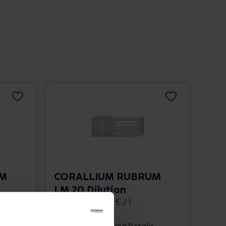
UM
CORALLIUM RUBRUM
LM 20 Dilution
10 ml • 1.662,00 € / l