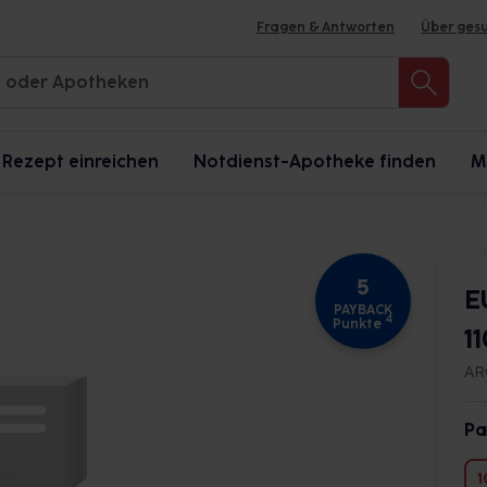
Fragen & Antworten
Über ges
Rezept einreichen
Notdienst-Apotheke finden
M
5
E
PAYBACK
4
Punkte
1
AR
Pa
1