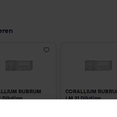
eren
LLIUM RUBRUM
CORALLIUM RUBR
 Dilution
LM 21 Dilution
 1.766,00 € / l
10 ml • 1.766,00 € / l