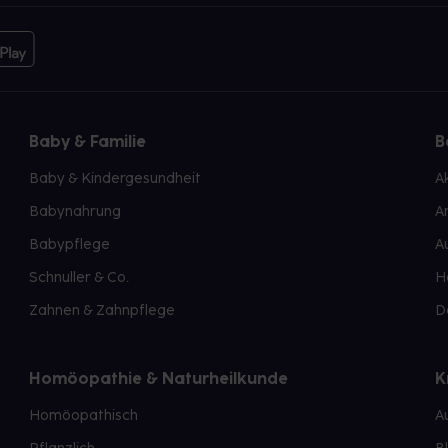
Baby & Familie
B
Baby & Kindergesundheit
A
Babynahrung
A
Babypflege
A
Schnuller & Co.
H
Zahnen & Zahnpflege
D
Homöopathie & Naturheilkunde
K
Homöopathisch
A