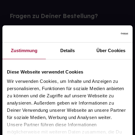
Fragen zu Deiner Bestellung?
Kontakt
FAQ
Zustimmung
Details
Über Cookies
Widerrufsformular
Diese Webseite verwendet Cookies
Wir verwenden Cookies, um Inhalte und Anzeigen zu
personalisieren, Funktionen für soziale Medien anbieten
gesund.de
zu können und die Zugriffe auf unsere Webseite zu
analysieren. Außerdem geben wir Informationen zu
Über uns
Deiner Verwendung unserer Webseite an unsere Partner
Karriere
für soziale Medien, Werbung und Analysen weiter.
Unsere Partner führen diese Informationen
Newsletter
möglicherweise mit weiteren Daten zusammen, die Du