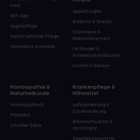
Haut
Appetitzügler
Anti-Age
Bonbons & Snacks
Augenpflege
Diätshakes &
Hautstraffende Pflege
Mahlzeitenersatz
Dekorative Kosmetik
Fettbinder &
Kohlenhydrateblocker
Kochen & Backen
Homöopathie &
Krankenpflege &
Naturheilkunde
Hilfsmittel
Homöopathisch
Aufbaunahrung &
Sondennahrung
Pflanzlich
Blasenschwäche &
Schüßler Salze
Inkontinenz
Desinfektionsmittel