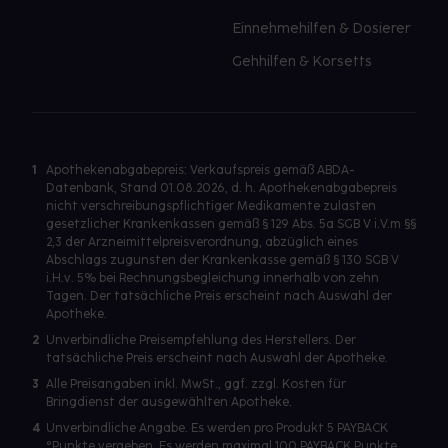
Einnehmehilfen & Dosierer
Gehhilfen & Korsetts
1
Apothekenabgabepreis: Verkaufspreis gemäß ABDA-
Datenbank, Stand 01.08.2026, d. h. Apothekenabgabepreis
nicht verschreibungspflichtiger Medikamente zulasten
gesetzlicher Krankenkassen gemäß § 129 Abs. 5a SGB V i.V.m §§
2,3 der Arzneimittelpreisverordnung, abzüglich eines
Abschlags zugunsten der Krankenkasse gemäß § 130 SGB V
i.H.v. 5% bei Rechnungsbegleichung innerhalb von zehn
Tagen. Der tatsächliche Preis erscheint nach Auswahl der
Apotheke.
2
Unverbindliche Preisempfehlung des Herstellers. Der
tatsächliche Preis erscheint nach Auswahl der Apotheke.
3
Alle Preisangaben inkl. MwSt., ggf. zzgl. Kosten für
Bringdienst der ausgewählten Apotheke.
4
Unverbindliche Angabe. Es werden pro Produkt 5 PAYBACK
°Punkte vergeben. Es werden maximal 100 PAYBACK Punkte