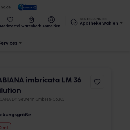
und.de
BESTELLUNG BEI
Apotheke wählen
Merkzettel
Warenkorb
Anmelden
Services
ABIANA imbricata LM 36
ilution
CANA Dr. Sewerin GmbH & Co.KG
ckungsgröße
0 ml