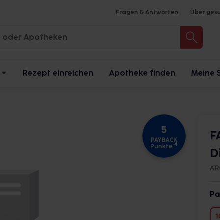
Fragen & Antworten
Über ges
Rezept einreichen
Apotheke finden
Meine 
5
F
PAYBACK
4
Punkte
D
AR
Pa
1