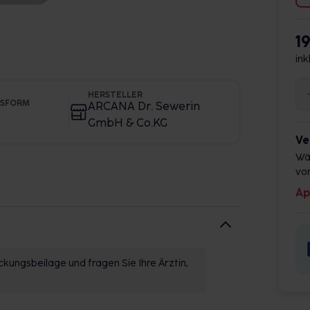
1
ink
HERSTELLER
GSFORM
ARCANA Dr. Sewerin
GmbH & Co.KG
Ve
Wä
vor
Ap
kungsbeilage und fragen Sie Ihre Ärztin,