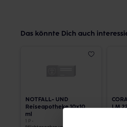
Das könnte Dich auch interessi
NOTFALL- UND
CORA
Reiseapotheke 10x10
LM 22
ml
10 ml •
1 P •