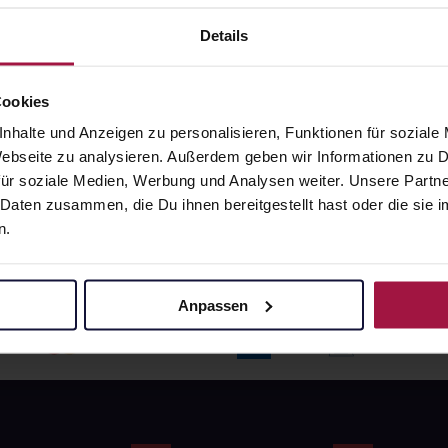
angaben und Details
Pflichtangaben und Details
6
€
17,66
€
Details
1, 3
1, 3
Cookies
nhalte und Anzeigen zu personalisieren, Funktionen für soziale
 Webseite zu analysieren. Außerdem geben wir Informationen zu
ür soziale Medien, Werbung und Analysen weiter. Unsere Partne
 Daten zusammen, die Du ihnen bereitgestellt hast oder die si
n.
Anpassen