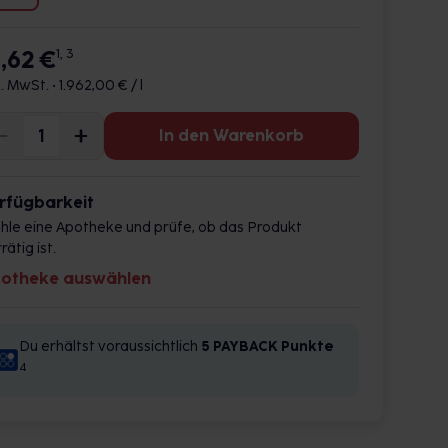
9,62 €
1, 3
l. MwSt. •
1.962,00 € / l
In den Warenkorb
rfügbarkeit
hle eine Apotheke und prüfe, ob das Produkt
rätig ist.
otheke auswählen
Du erhältst voraussichtlich
5 PAYBACK
Punkte
4