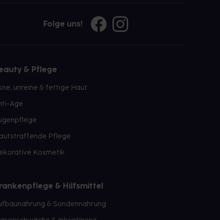
Folge uns!
eauty & Pflege
kne, unreine & fettige Haut
nti-Age
ugenpflege
autstraffende Pflege
ekorative Kosmetik
rankenpflege & Hilfsmittel
ufbaunahrung & Sondennahrung