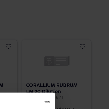
UM
CORALLIUM RUBRUM
LM 20 Dilution
10 ml • 1.662,00 € / l