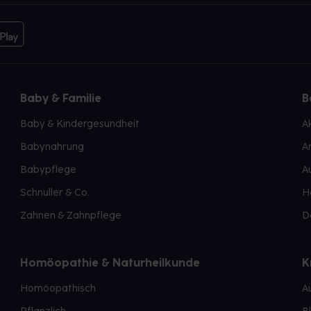
Baby & Familie
B
Baby & Kindergesundheit
A
Babynahrung
A
Babypflege
A
Schnuller & Co.
H
Zahnen & Zahnpflege
D
Homöopathie & Naturheilkunde
K
Homöopathisch
A