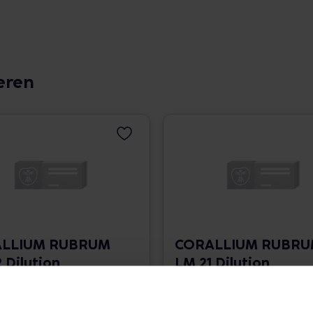
eren
LLIUM RUBRUM
CORALLIUM RUBR
 Dilution
LM 21 Dilution
 1.766,00 € / l
10 ml • 1.766,00 € / l