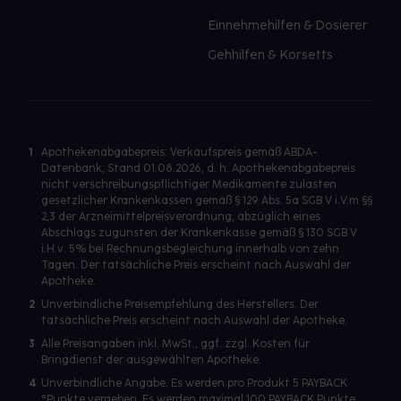
Einnehmehilfen & Dosierer
Gehhilfen & Korsetts
1
Apothekenabgabepreis: Verkaufspreis gemäß ABDA-
Datenbank, Stand 01.08.2026, d. h. Apothekenabgabepreis
nicht verschreibungspflichtiger Medikamente zulasten
gesetzlicher Krankenkassen gemäß § 129 Abs. 5a SGB V i.V.m §§
2,3 der Arzneimittelpreisverordnung, abzüglich eines
Abschlags zugunsten der Krankenkasse gemäß § 130 SGB V
i.H.v. 5% bei Rechnungsbegleichung innerhalb von zehn
Tagen. Der tatsächliche Preis erscheint nach Auswahl der
Apotheke.
2
Unverbindliche Preisempfehlung des Herstellers. Der
tatsächliche Preis erscheint nach Auswahl der Apotheke.
3
Alle Preisangaben inkl. MwSt., ggf. zzgl. Kosten für
Bringdienst der ausgewählten Apotheke.
4
Unverbindliche Angabe. Es werden pro Produkt 5 PAYBACK
°Punkte vergeben. Es werden maximal 100 PAYBACK Punkte