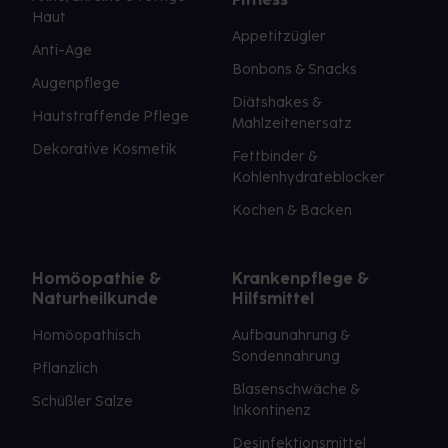
Haut
Appetitzügler
Anti-Age
Bonbons & Snacks
Augenpflege
Diätshakes &
Hautstraffende Pflege
Mahlzeitenersatz
Dekorative Kosmetik
Fettbinder &
Kohlenhydrateblocker
Kochen & Backen
Homöopathie &
Krankenpflege &
Naturheilkunde
Hilfsmittel
Homöopathisch
Aufbaunahrung &
Sondennahrung
Pflanzlich
Blasenschwäche &
Schüßler Salze
Inkontinenz
Desinfektionsmittel