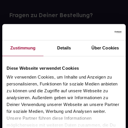
Fragen zu Deiner Bestellung?
Kontakt
FAQ
Zustimmung
Details
Über Cookies
Widerrufsformular
Diese Webseite verwendet Cookies
Wir verwenden Cookies, um Inhalte und Anzeigen zu
personalisieren, Funktionen für soziale Medien anbieten
gesund.de
zu können und die Zugriffe auf unsere Webseite zu
analysieren. Außerdem geben wir Informationen zu
Über uns
Deiner Verwendung unserer Webseite an unsere Partner
Karriere
für soziale Medien, Werbung und Analysen weiter.
Unsere Partner führen diese Informationen
Newsletter
möglicherweise mit weiteren Daten zusammen, die Du