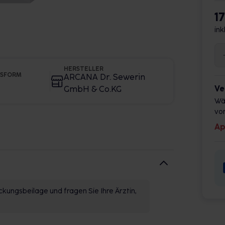
1
ink
HERSTELLER
GSFORM
ARCANA Dr. Sewerin
Ve
GmbH & Co.KG
Wä
vor
Ap
kungsbeilage und fragen Sie Ihre Ärztin,