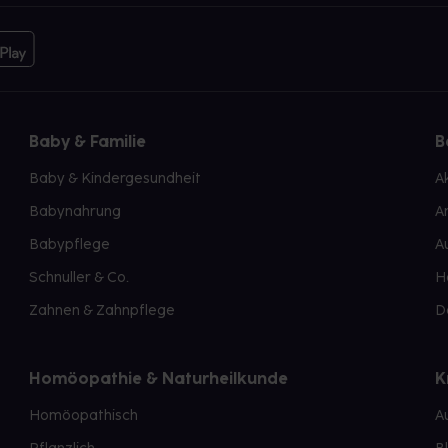
Baby & Familie
B
Baby & Kindergesundheit
A
Babynahrung
A
Babypflege
A
Schnuller & Co.
H
Zahnen & Zahnpflege
D
Homöopathie & Naturheilkunde
K
Homöopathisch
A