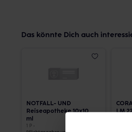
Das könnte Dich auch interessi
NOTFALL- UND
CORA
Reiseapotheke 10x10
LM 22
ml
10 ml •
1 P •