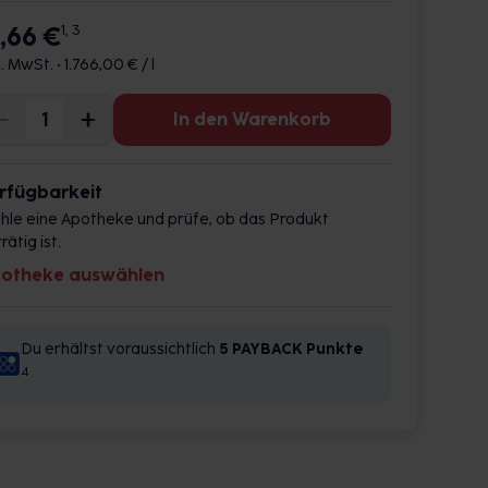
7,66 €
1, 3
l. MwSt. •
1.766,00 € / l
In den Warenkorb
rfügbarkeit
hle eine Apotheke und prüfe, ob das Produkt
rätig ist.
otheke auswählen
Du erhältst voraussichtlich
5 PAYBACK
Punkte
4