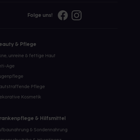
Folge uns!
eauty & Pflege
kne, unreine & fettige Haut
nti-Age
ugenpflege
autstraffende Pflege
ekorative Kosmetik
rankenpflege & Hilfsmittel
ufbaunahrung & Sondennahrung