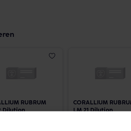
eren
LLIUM RUBRUM
CORALLIUM RUBR
 Dilution
LM 21 Dilution
 1.766,00 € / l
10 ml • 1.766,00 € / l