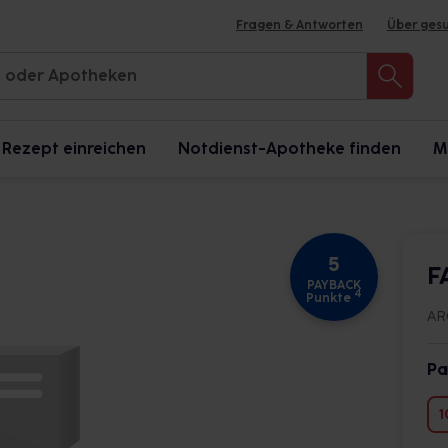
Fragen & Antworten
Über ges
Rezept einreichen
Notdienst-Apotheke finden
M
5
F
PAYBACK
4
Punkte
AR
Pa
1