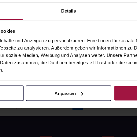
angaben und Details
Pflichtangaben und Details
6
€
17,66
€
Details
1, 3
1, 3
Cookies
nhalte und Anzeigen zu personalisieren, Funktionen für soziale
 Webseite zu analysieren. Außerdem geben wir Informationen zu
ür soziale Medien, Werbung und Analysen weiter. Unsere Partne
 Daten zusammen, die Du ihnen bereitgestellt hast oder die si
n.
Anpassen