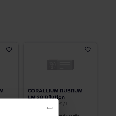
UM
CORALLIUM RUBRUM
LM 20 Dilution
10 ml • 1.662,00 € / l