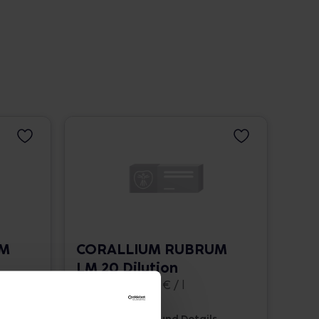
UM
CORALLIUM RUBRUM
LM 20 Dilution
10 ml • 1.662,00 € / l