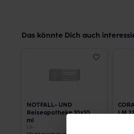
Das könnte Dich auch interessi
NOTFALL- UND
CORA
Reiseapotheke 10x10
LM 22
ml
10 ml •
1 P •