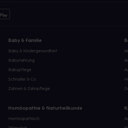
Baby & Familie
B
Baby & Kindergesundheit
A
Babynahrung
A
Babypflege
A
Schnuller & Co.
H
Zahnen & Zahnpflege
D
Homöopathie & Naturheilkunde
K
Homöopathisch
A