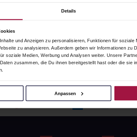
angaben und Details
Pflichtangaben und Details
6
€
17,66
€
Details
1, 3
1, 3
Cookies
nhalte und Anzeigen zu personalisieren, Funktionen für soziale
 Webseite zu analysieren. Außerdem geben wir Informationen zu
ür soziale Medien, Werbung und Analysen weiter. Unsere Partne
 Daten zusammen, die Du ihnen bereitgestellt hast oder die si
n.
Anpassen