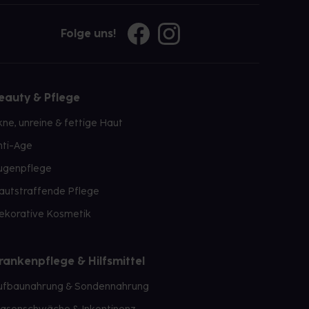
Folge uns!
eauty & Pflege
kne, unreine & fettige Haut
nti-Age
ugenpflege
autstraffende Pflege
ekorative Kosmetik
rankenpflege & Hilfsmittel
ufbaunahrung & Sondennahrung