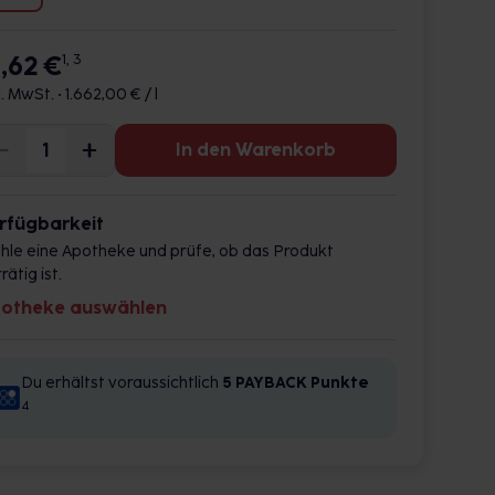
6,62 €
1, 3
l. MwSt. •
1.662,00 € / l
In den Warenkorb
rfügbarkeit
hle eine Apotheke und prüfe, ob das Produkt
rätig ist.
otheke auswählen
Du erhältst voraussichtlich
5 PAYBACK
Punkte
4