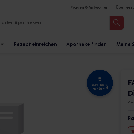
Fragen & Antworten
Über ges
Rezept einreichen
Apotheke finden
Meine 
5
F
PAYBACK
4
Punkte
D
AR
Pa
1