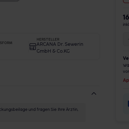
1
ink
HERSTELLER
GSFORM
ARCANA Dr. Sewerin
GmbH & Co.KG
Ve
Wä
vor
Ap
kungsbeilage und fragen Sie Ihre Ärztin,