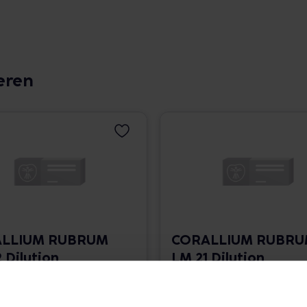
eren
LLIUM RUBRUM
CORALLIUM RUBR
 Dilution
LM 21 Dilution
 1.766,00 € / l
10 ml • 1.766,00 € / l