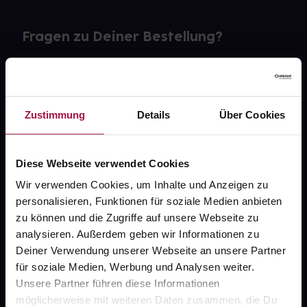
Fragen zu Deiner Bestellung?
Kontakt
FAQ
Zustimmung
Details
Über Cookies
Widerrufsformular
Diese Webseite verwendet Cookies
Wir verwenden Cookies, um Inhalte und Anzeigen zu
personalisieren, Funktionen für soziale Medien anbieten
gesund.de
zu können und die Zugriffe auf unsere Webseite zu
analysieren. Außerdem geben wir Informationen zu
Über uns
Deiner Verwendung unserer Webseite an unsere Partner
Karriere
für soziale Medien, Werbung und Analysen weiter.
Unsere Partner führen diese Informationen
Newsletter
möglicherweise mit weiteren Daten zusammen, die Du