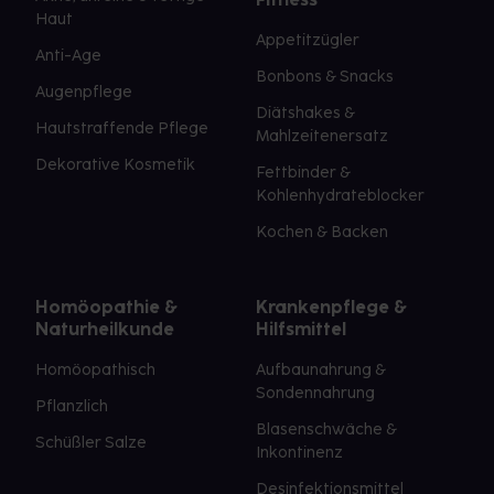
Haut
Appetitzügler
Anti-Age
Bonbons & Snacks
Augenpflege
Diätshakes &
Hautstraffende Pflege
Mahlzeitenersatz
Dekorative Kosmetik
Fettbinder &
Kohlenhydrateblocker
Kochen & Backen
Homöopathie &
Krankenpflege &
Naturheilkunde
Hilfsmittel
Homöopathisch
Aufbaunahrung &
Sondennahrung
Pflanzlich
Blasenschwäche &
Schüßler Salze
Inkontinenz
Desinfektionsmittel