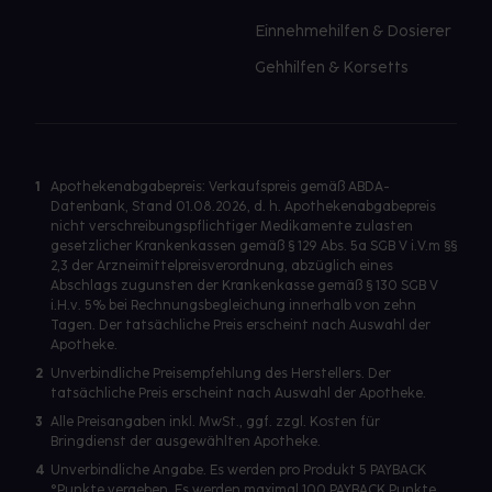
Einnehmehilfen & Dosierer
Gehhilfen & Korsetts
1
Apothekenabgabepreis: Verkaufspreis gemäß ABDA-
Datenbank, Stand 01.08.2026, d. h. Apothekenabgabepreis
nicht verschreibungspflichtiger Medikamente zulasten
gesetzlicher Krankenkassen gemäß § 129 Abs. 5a SGB V i.V.m §§
2,3 der Arzneimittelpreisverordnung, abzüglich eines
Abschlags zugunsten der Krankenkasse gemäß § 130 SGB V
i.H.v. 5% bei Rechnungsbegleichung innerhalb von zehn
Tagen. Der tatsächliche Preis erscheint nach Auswahl der
Apotheke.
2
Unverbindliche Preisempfehlung des Herstellers. Der
tatsächliche Preis erscheint nach Auswahl der Apotheke.
3
Alle Preisangaben inkl. MwSt., ggf. zzgl. Kosten für
Bringdienst der ausgewählten Apotheke.
4
Unverbindliche Angabe. Es werden pro Produkt 5 PAYBACK
°Punkte vergeben. Es werden maximal 100 PAYBACK Punkte