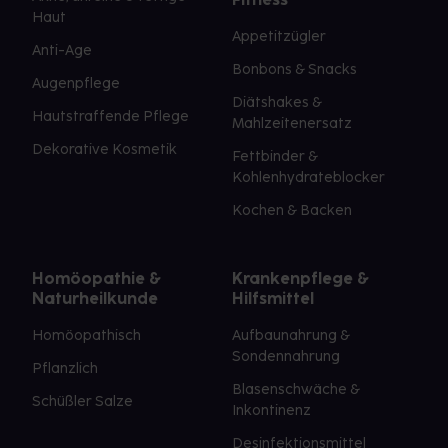
Haut
Appetitzügler
Anti-Age
Bonbons & Snacks
Augenpflege
Diätshakes &
Hautstraffende Pflege
Mahlzeitenersatz
Dekorative Kosmetik
Fettbinder &
Kohlenhydrateblocker
Kochen & Backen
Homöopathie &
Krankenpflege &
Naturheilkunde
Hilfsmittel
Homöopathisch
Aufbaunahrung &
Sondennahrung
Pflanzlich
Blasenschwäche &
Schüßler Salze
Inkontinenz
Desinfektionsmittel