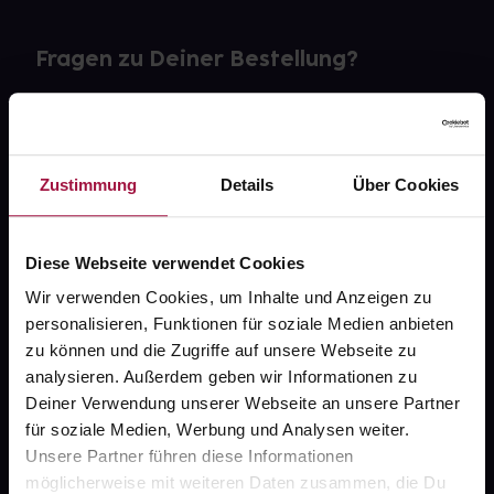
Fragen zu Deiner Bestellung?
Kontakt
FAQ
Zustimmung
Details
Über Cookies
Widerrufsformular
Diese Webseite verwendet Cookies
Wir verwenden Cookies, um Inhalte und Anzeigen zu
personalisieren, Funktionen für soziale Medien anbieten
gesund.de
zu können und die Zugriffe auf unsere Webseite zu
analysieren. Außerdem geben wir Informationen zu
Über uns
Deiner Verwendung unserer Webseite an unsere Partner
Karriere
für soziale Medien, Werbung und Analysen weiter.
Unsere Partner führen diese Informationen
Newsletter
möglicherweise mit weiteren Daten zusammen, die Du