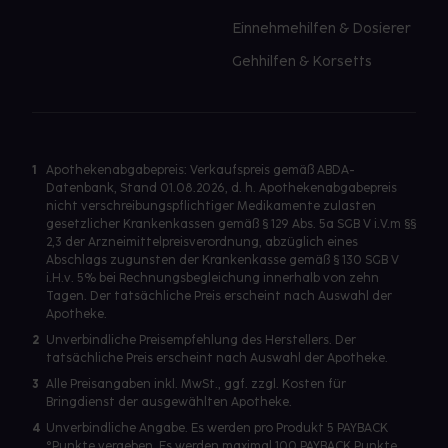
Einnehmehilfen & Dosierer
Gehhilfen & Korsetts
1
Apothekenabgabepreis: Verkaufspreis gemäß ABDA-
Datenbank, Stand 01.08.2026, d. h. Apothekenabgabepreis
nicht verschreibungspflichtiger Medikamente zulasten
gesetzlicher Krankenkassen gemäß § 129 Abs. 5a SGB V i.V.m §§
2,3 der Arzneimittelpreisverordnung, abzüglich eines
Abschlags zugunsten der Krankenkasse gemäß § 130 SGB V
i.H.v. 5% bei Rechnungsbegleichung innerhalb von zehn
Tagen. Der tatsächliche Preis erscheint nach Auswahl der
Apotheke.
2
Unverbindliche Preisempfehlung des Herstellers. Der
tatsächliche Preis erscheint nach Auswahl der Apotheke.
3
Alle Preisangaben inkl. MwSt., ggf. zzgl. Kosten für
Bringdienst der ausgewählten Apotheke.
4
Unverbindliche Angabe. Es werden pro Produkt 5 PAYBACK
°Punkte vergeben. Es werden maximal 100 PAYBACK Punkte