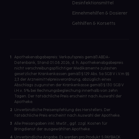
Desinfektionsmittel
Einnehmehilfen & Dosierer
Gehhilfen & Korsetts
1
Apothekenabgabepreis: Verkaufspreis gemäß ABDA-
Datenbank, Stand 01.08.2026, d. h. Apothekenabgabepreis
nicht verschreibungspflichtiger Medikamente zulasten
gesetzlicher Krankenkassen gemäß § 129 Abs. 5a SGB V i.V.m §§
2,3 der Arzneimittelpreisverordnung, abzüglich eines
Abschlags zugunsten der Krankenkasse gemäß § 130 SGB V
i.H.v. 5% bei Rechnungsbegleichung innerhalb von zehn
Tagen. Der tatsächliche Preis erscheint nach Auswahl der
Apotheke.
2
Unverbindliche Preisempfehlung des Herstellers. Der
tatsächliche Preis erscheint nach Auswahl der Apotheke.
3
Alle Preisangaben inkl. MwSt., ggf. zzgl. Kosten für
Bringdienst der ausgewählten Apotheke.
4
Unverbindliche Angabe. Es werden pro Produkt 5 PAYBACK