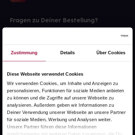
Fragen zu Deiner Bestellung?
Kontakt
FAQ
Zustimmung
Details
Über Cookies
Widerrufsformular
Diese Webseite verwendet Cookies
Wir verwenden Cookies, um Inhalte und Anzeigen zu
personalisieren, Funktionen für soziale Medien anbieten
gesund.de
zu können und die Zugriffe auf unsere Webseite zu
analysieren. Außerdem geben wir Informationen zu
Über uns
Deiner Verwendung unserer Webseite an unsere Partner
Karriere
für soziale Medien, Werbung und Analysen weiter.
Unsere Partner führen diese Informationen
Newsletter
möglicherweise mit weiteren Daten zusammen, die Du