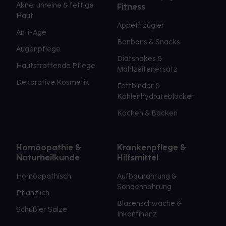
Akne, unreine & fettige
Fitness
Haut
Appetitzügler
Anti-Age
Bonbons & Snacks
Augenpflege
Diätshakes &
Hautstraffende Pflege
Mahlzeitenersatz
Dekorative Kosmetik
Fettbinder &
Kohlenhydrateblocker
Kochen & Backen
Homöopathie &
Krankenpflege &
Naturheilkunde
Hilfsmittel
Homöopathisch
Aufbaunahrung &
Sondennahrung
Pflanzlich
Blasenschwäche &
Schüßler Salze
Inkontinenz