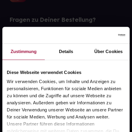
Fragen zu Deiner Bestellung?
Kontakt
FAQ
Zustimmung
Details
Über Cookies
Widerrufsformular
Diese Webseite verwendet Cookies
Wir verwenden Cookies, um Inhalte und Anzeigen zu
personalisieren, Funktionen für soziale Medien anbieten
gesund.de
zu können und die Zugriffe auf unsere Webseite zu
analysieren. Außerdem geben wir Informationen zu
Über uns
Deiner Verwendung unserer Webseite an unsere Partner
Karriere
für soziale Medien, Werbung und Analysen weiter.
Unsere Partner führen diese Informationen
Newsletter
möglicherweise mit weiteren Daten zusammen, die Du