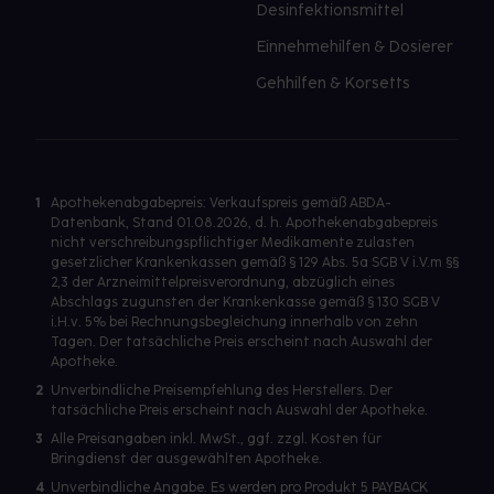
Desinfektionsmittel
Einnehmehilfen & Dosierer
Gehhilfen & Korsetts
1
Apothekenabgabepreis: Verkaufspreis gemäß ABDA-
Datenbank, Stand 01.08.2026, d. h. Apothekenabgabepreis
nicht verschreibungspflichtiger Medikamente zulasten
gesetzlicher Krankenkassen gemäß § 129 Abs. 5a SGB V i.V.m §§
2,3 der Arzneimittelpreisverordnung, abzüglich eines
Abschlags zugunsten der Krankenkasse gemäß § 130 SGB V
i.H.v. 5% bei Rechnungsbegleichung innerhalb von zehn
Tagen. Der tatsächliche Preis erscheint nach Auswahl der
Apotheke.
2
Unverbindliche Preisempfehlung des Herstellers. Der
tatsächliche Preis erscheint nach Auswahl der Apotheke.
3
Alle Preisangaben inkl. MwSt., ggf. zzgl. Kosten für
Bringdienst der ausgewählten Apotheke.
4
Unverbindliche Angabe. Es werden pro Produkt 5 PAYBACK