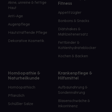
Akne, unreine & fettige
Fitness
Haut
Appetitzügler
Anti-Age
Bonbons & Snacks
Augenpflege
Diätshakes &
Hautstraffende Pflege
Mahlzeitenersatz
Dekorative Kosmetik
Fettbinder &
Kohlenhydrateblocker
Kochen & Backen
Homöopathie &
Krankenpflege &
Naturheilkunde
Hilfsmittel
Homöopathisch
Aufbaunahrung &
Sondennahrung
Pflanzlich
Blasenschwäche &
Schüßler Salze
Inkontinenz