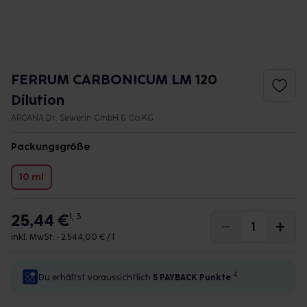
FERRUM CARBONICUM LM 120
Dilution
ARCANA Dr. Sewerin GmbH & Co.KG
Packungsgröße
10 ml
25,44 €
1, 3
inkl. MwSt. •
2.544,00 € / l
4
Du erhältst voraussichtlich
5 PAYBACK
Punkte