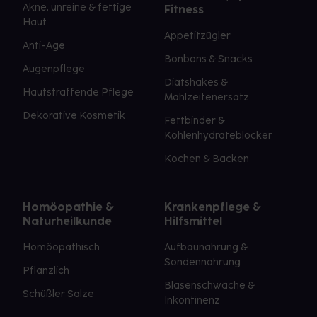
Akne, unreine & fettige
Fitness
Haut
Appetitzügler
Anti-Age
Bonbons & Snacks
Augenpflege
Diätshakes &
Hautstraffende Pflege
Mahlzeitenersatz
Dekorative Kosmetik
Fettbinder &
Kohlenhydrateblocker
Kochen & Backen
Homöopathie &
Krankenpflege &
Naturheilkunde
Hilfsmittel
Homöopathisch
Aufbaunahrung &
Sondennahrung
Pflanzlich
Blasenschwäche &
Schüßler Salze
Inkontinenz