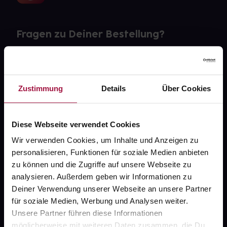
Fragen zu Deiner Bestellung?
Kontakt
FAQ
Zustimmung
Details
Über Cookies
Widerrufsformular
Diese Webseite verwendet Cookies
Wir verwenden Cookies, um Inhalte und Anzeigen zu
personalisieren, Funktionen für soziale Medien anbieten
gesund.de
zu können und die Zugriffe auf unsere Webseite zu
analysieren. Außerdem geben wir Informationen zu
Über uns
Deiner Verwendung unserer Webseite an unsere Partner
Karriere
für soziale Medien, Werbung und Analysen weiter.
Unsere Partner führen diese Informationen
Newsletter
möglicherweise mit weiteren Daten zusammen, die Du