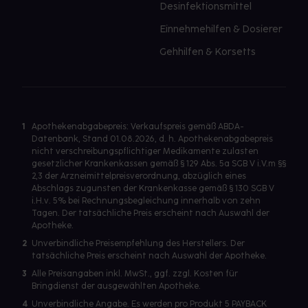
Desinfektionsmittel
Einnehmehilfen & Dosierer
Gehhilfen & Korsetts
1
Apothekenabgabepreis: Verkaufspreis gemäß ABDA-
Datenbank, Stand 01.08.2026, d. h. Apothekenabgabepreis
nicht verschreibungspflichtiger Medikamente zulasten
gesetzlicher Krankenkassen gemäß § 129 Abs. 5a SGB V i.V.m §§
2,3 der Arzneimittelpreisverordnung, abzüglich eines
Abschlags zugunsten der Krankenkasse gemäß § 130 SGB V
i.H.v. 5% bei Rechnungsbegleichung innerhalb von zehn
Tagen. Der tatsächliche Preis erscheint nach Auswahl der
Apotheke.
2
Unverbindliche Preisempfehlung des Herstellers. Der
tatsächliche Preis erscheint nach Auswahl der Apotheke.
3
Alle Preisangaben inkl. MwSt., ggf. zzgl. Kosten für
Bringdienst der ausgewählten Apotheke.
4
Unverbindliche Angabe. Es werden pro Produkt 5 PAYBACK