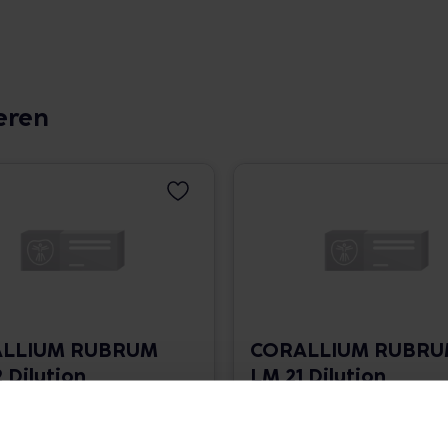
eren
LLIUM RUBRUM
CORALLIUM RUBR
 Dilution
LM 21 Dilution
 1.766,00 € / l
10 ml • 1.766,00 € / l