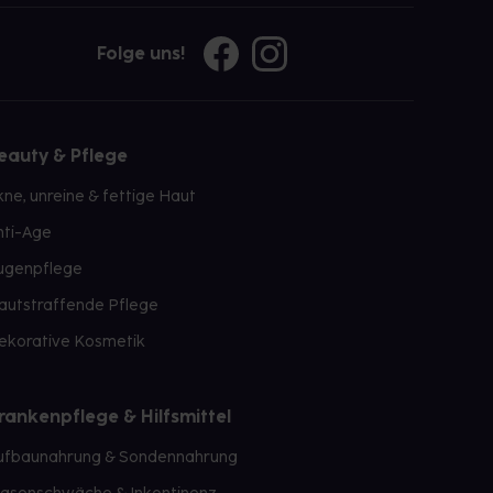
Folge uns!
eauty & Pflege
kne, unreine & fettige Haut
nti-Age
ugenpflege
autstraffende Pflege
ekorative Kosmetik
rankenpflege & Hilfsmittel
ufbaunahrung & Sondennahrung