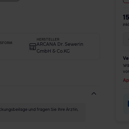
1
ink
HERSTELLER
GSFORM
ARCANA Dr. Sewerin
GmbH & Co.KG
Ve
Wä
vor
Ap
kungsbeilage und fragen Sie Ihre Ärztin,