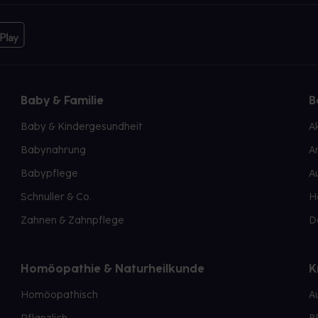
Baby & Familie
B
Baby & Kindergesundheit
A
Babynahrung
A
Babypflege
A
Schnuller & Co.
H
Zahnen & Zahnpflege
D
Homöopathie & Naturheilkunde
K
Homöopathisch
A