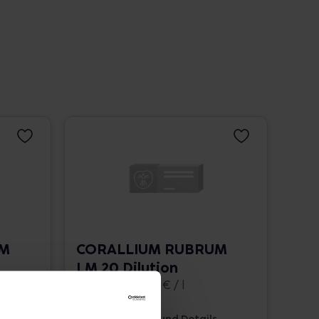
UM
CORALLIUM RUBRUM
LM 20 Dilution
10 ml • 1.662,00 € / l