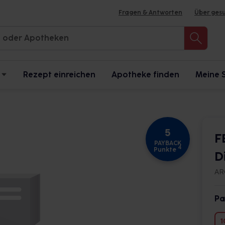
Fragen & Antworten
Über ges
Rezept einreichen
Apotheke finden
Meine 
5
F
PAYBACK
4
Punkte
D
AR
Pa
1