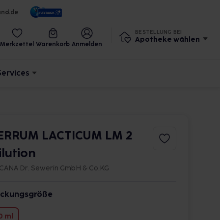
und.de
BESTELLUNG BEI
Apotheke wählen
Merkzettel
Warenkorb
Anmelden
Services
ERRUM LACTICUM LM 2
ilution
CANA Dr. Sewerin GmbH & Co.KG
ckungsgröße
0 ml