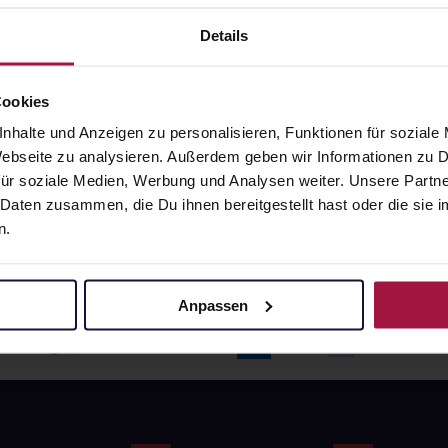
angaben und Details
Pflichtangaben und Details
6
€
17,66
€
Details
1, 3
1, 3
Cookies
nhalte und Anzeigen zu personalisieren, Funktionen für soziale
 Webseite zu analysieren. Außerdem geben wir Informationen zu
ür soziale Medien, Werbung und Analysen weiter. Unsere Partne
 Daten zusammen, die Du ihnen bereitgestellt hast oder die si
n.
Anpassen