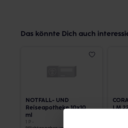
Das könnte Dich auch interessi
NOTFALL- UND
CORA
Reiseapotheke 10x10
LM 22
ml
10 ml •
1 P •