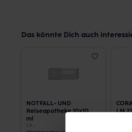
Das könnte Dich auch interessi
NOTFALL- UND
CORA
Reiseapotheke 10x10
LM 22
ml
10 ml •
1 P •