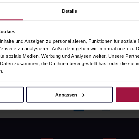
angaben und Details
Pflichtangaben und Details
6
€
17,66
€
Details
1, 3
1, 3
Cookies
nhalte und Anzeigen zu personalisieren, Funktionen für soziale
 Webseite zu analysieren. Außerdem geben wir Informationen zu
ür soziale Medien, Werbung und Analysen weiter. Unsere Partne
 Daten zusammen, die Du ihnen bereitgestellt hast oder die si
n.
Anpassen