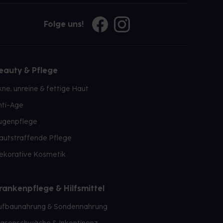
Folge uns!
eauty & Pflege
kne, unreine & fettige Haut
nti-Age
ugenpflege
autstraffende Pflege
ekorative Kosmetik
rankenpflege & Hilfsmittel
ufbaunahrung & Sondennahrung