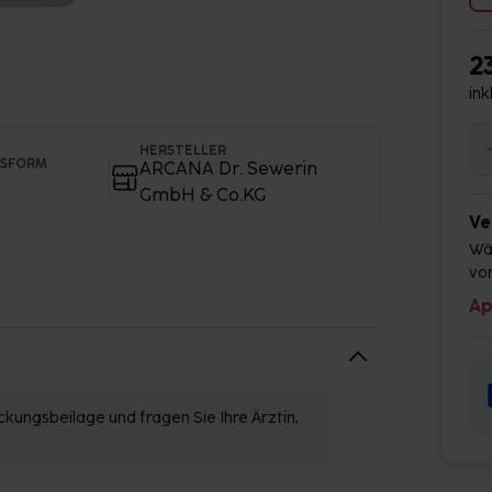
2
ink
HERSTELLER
GSFORM
ARCANA Dr. Sewerin
GmbH & Co.KG
Ve
Wä
vor
Ap
kungsbeilage und fragen Sie Ihre Ärztin,