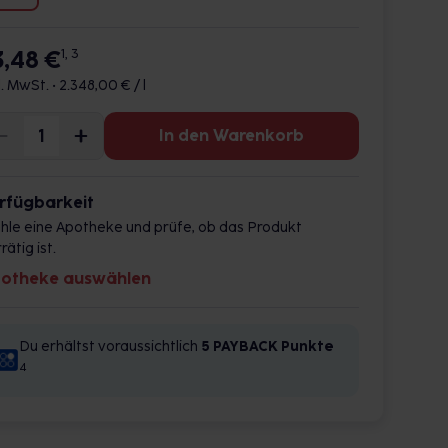
3,48 €
1, 3
l. MwSt. •
2.348,00 € / l
In den Warenkorb
rfügbarkeit
hle eine Apotheke und prüfe, ob das Produkt
rätig ist.
otheke auswählen
Du erhältst voraussichtlich
5 PAYBACK
Punkte
4