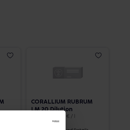
UM
CORALLIUM RUBRUM
LM 20 Dilution
10 ml • 1.662,00 € / l