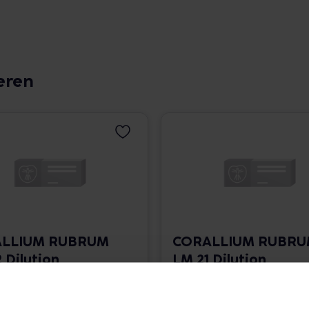
eren
LLIUM RUBRUM
CORALLIUM RUBR
 Dilution
LM 21 Dilution
 1.766,00 € / l
10 ml • 1.766,00 € / l