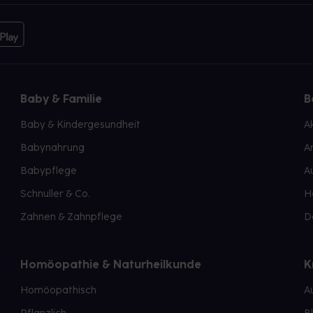
Baby & Familie
B
Baby & Kindergesundheit
A
Babynahrung
A
Babypflege
A
Schnuller & Co.
H
Zahnen & Zahnpflege
D
Homöopathie & Naturheilkunde
K
Homöopathisch
A