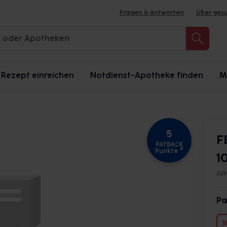
Fragen & Antworten
Über ges
Rezept einreichen
Notdienst-Apotheke finden
M
5
F
PAYBACK
4
Punkte
1
AR
Pa
1