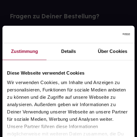
Fragen zu Deiner Bestellung?
Kontakt
FAQ
Zustimmung
Details
Über Cookies
Widerrufsformular
Diese Webseite verwendet Cookies
Wir verwenden Cookies, um Inhalte und Anzeigen zu
personalisieren, Funktionen für soziale Medien anbieten
gesund.de
zu können und die Zugriffe auf unsere Webseite zu
analysieren. Außerdem geben wir Informationen zu
Über uns
Deiner Verwendung unserer Webseite an unsere Partner
Karriere
für soziale Medien, Werbung und Analysen weiter.
Unsere Partner führen diese Informationen
Newsletter
möglicherweise mit weiteren Daten zusammen, die Du