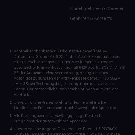
Einnehmehilfen & Dosierer
Gehhilfen & Korsetts
1
Apothekenabgabepreis: Verkaufspreis gemäß ABDA-
Datenbank, Stand 01.08.2026, d. h. Apothekenabgabepreis
nicht verschreibungspflichtiger Medikamente zulasten
gesetzlicher Krankenkassen gemäß § 129 Abs. 5a SGB V i.V.m §§
2,3 der Arzneimittelpreisverordnung, abzüglich eines
Abschlags zugunsten der Krankenkasse gemäß § 130 SGB V
i.H.v. 5% bei Rechnungsbegleichung innerhalb von zehn
Tagen. Der tatsächliche Preis erscheint nach Auswahl der
Apotheke.
2
Unverbindliche Preisempfehlung des Herstellers. Der
tatsächliche Preis erscheint nach Auswahl der Apotheke.
3
Alle Preisangaben inkl. MwSt., ggf. zzgl. Kosten für
Bringdienst der ausgewählten Apotheke.
4
Unverbindliche Angabe. Es werden pro Produkt 5 PAYBACK
°Punkte vergeben. Es werden maximal 100 PAYBACK Punkte