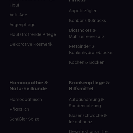
Haut
Appetitzügler
Anti-Age
Bonbons & Snacks
Augenpflege
Diätshakes &
Hautstraffende Pflege
Mahlzeitenersatz
Dekorative Kosmetik
Fettbinder &
Kohlenhydrateblocker
Kochen & Backen
Homöopathie &
Krankenpflege &
Naturheilkunde
Hilfsmittel
Homöopathisch
Aufbaunahrung &
Sondennahrung
Pflanzlich
Blasenschwäche &
Schüßler Salze
Inkontinenz
Desinfektionsmittel