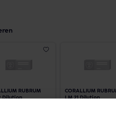
eren
LLIUM RUBRUM
CORALLIUM RUBR
 Dilution
LM 21 Dilution
 1.766,00 € / l
10 ml • 1.766,00 € / l