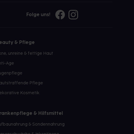
Folge uns!
eauty & Pflege
kne, unreine & fettige Haut
nti-Age
ugenpflege
autstraffende Pflege
ekorative Kosmetik
rankenpflege & Hilfsmittel
ufbaunahrung & Sondennahrung