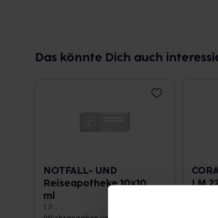
Das könnte Dich auch interessi
NOTFALL- UND
CORA
Reiseapotheke 10x10
LM 22
ml
10 ml •
1 P •