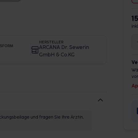
1
ink
HERSTELLER
GSFORM
ARCANA Dr. Sewerin
GmbH & Co.KG
Ve
Wä
vor
Ap
kungsbeilage und fragen Sie Ihre Ärztin,