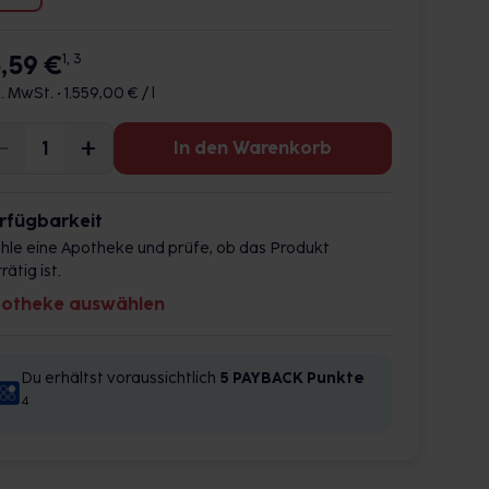
5,59 €
1, 3
l. MwSt. •
1.559,00 € / l
In den Warenkorb
rfügbarkeit
hle eine Apotheke und prüfe, ob das Produkt
rätig ist.
otheke auswählen
Du erhältst voraussichtlich
5 PAYBACK
Punkte
4