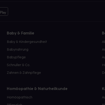
Baby & Familie
B
Baby & Kindergesundheit
A
Babynahrung
A
Babypflege
A
Schnuller & Co.
H
Zahnen & Zahnpflege
D
Homöopathie & Naturheilkunde
K
Homöopathisch
A