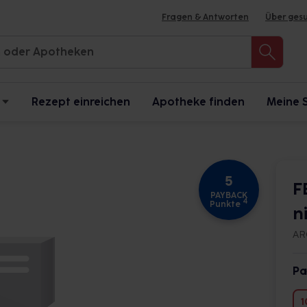
Fragen & Antworten
Über ges
Rezept einreichen
Apotheke finden
Meine 
5
F
PAYBACK
4
Punkte
n
AR
Pa
1