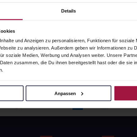
angaben und Details
Pflichtangaben und Details
6
€
17,66
€
Details
1, 3
1, 3
Cookies
nhalte und Anzeigen zu personalisieren, Funktionen für soziale
 Webseite zu analysieren. Außerdem geben wir Informationen zu
ür soziale Medien, Werbung und Analysen weiter. Unsere Partne
 Daten zusammen, die Du ihnen bereitgestellt hast oder die si
n.
Anpassen