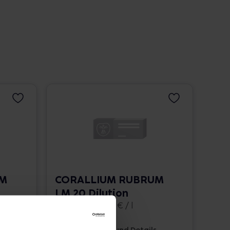
UM
CORALLIUM RUBRUM
LM 20 Dilution
10 ml • 1.662,00 € / l