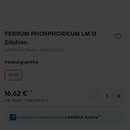
FERRUM PHOSPHORICUM LM 13
Dilution
ARCANA Dr. Sewerin GmbH & Co.KG
Packungsgröße
10 ml
16,62 €
1, 3
inkl. MwSt. •
1.662,00 € / l
4
Du erhältst voraussichtlich
5 PAYBACK
Punkte