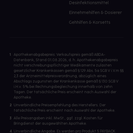
Desinfektionsmittel
Einnehmehilfen & Dosierer
Gehhilfen & Korsetts
1
Apothekenabgabepreis: Verkaufspreis gemäß ABDA-
Datenbank, Stand 01.08.2026, d. h. Apothekenabgabepreis
nicht verschreibungspflichtiger Medikamente zulasten
gesetzlicher Krankenkassen gemäß § 129 Abs. 5a SGB V i.V.m §§
2,3 der Arzneimittelpreisverordnung, abzüglich eines
Abschlags zugunsten der Krankenkasse gemäß § 130 SGB V
i.H.v. 5% bei Rechnungsbegleichung innerhalb von zehn
Tagen. Der tatsächliche Preis erscheint nach Auswahl der
Apotheke.
2
Unverbindliche Preisempfehlung des Herstellers. Der
tatsächliche Preis erscheint nach Auswahl der Apotheke.
3
Alle Preisangaben inkl. MwSt., ggf. zzgl. Kosten für
Bringdienst der ausgewählten Apotheke.
4
Unverbindliche Angabe. Es werden pro Produkt 5 PAYBACK