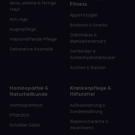
Akne, unreine & fettige
Fitness
Haut
Appetitzügler
Anti-Age
Bonbons & Snacks
Augenpflege
Diätshakes &
Hautstraffende Pflege
Mahlzeitenersatz
Dekorative Kosmetik
Fettbinder &
Kohlenhydrateblocker
Kochen & Backen
Homöopathie &
Krankenpflege &
Naturheilkunde
Hilfsmittel
Homöopathisch
Aufbaunahrung &
Sondennahrung
Pflanzlich
Blasenschwäche &
Schüßler Salze
Inkontinenz