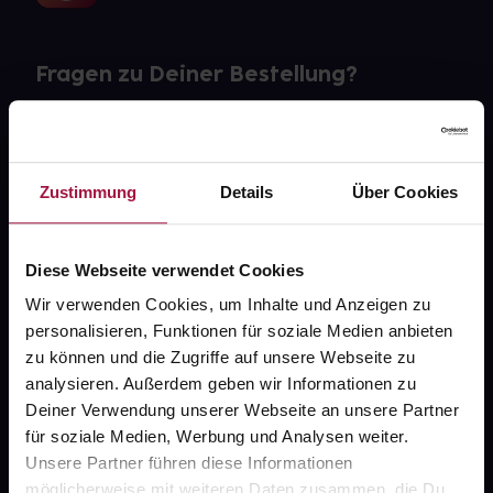
Fragen zu Deiner Bestellung?
Kontakt
FAQ
Zustimmung
Details
Über Cookies
Widerrufsformular
Diese Webseite verwendet Cookies
Wir verwenden Cookies, um Inhalte und Anzeigen zu
personalisieren, Funktionen für soziale Medien anbieten
gesund.de
zu können und die Zugriffe auf unsere Webseite zu
analysieren. Außerdem geben wir Informationen zu
Über uns
Deiner Verwendung unserer Webseite an unsere Partner
Karriere
für soziale Medien, Werbung und Analysen weiter.
Unsere Partner führen diese Informationen
Newsletter
möglicherweise mit weiteren Daten zusammen, die Du