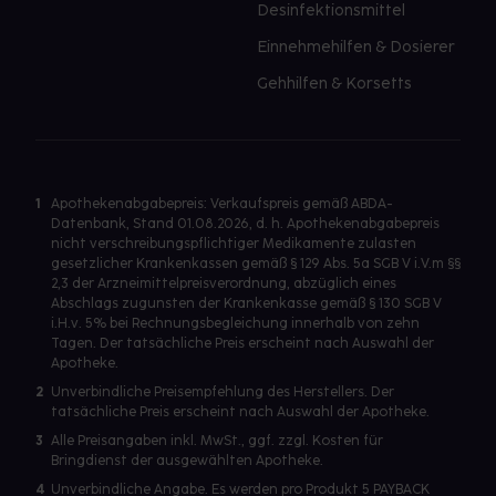
Desinfektionsmittel
Einnehmehilfen & Dosierer
Gehhilfen & Korsetts
1
Apothekenabgabepreis: Verkaufspreis gemäß ABDA-
Datenbank, Stand 01.08.2026, d. h. Apothekenabgabepreis
nicht verschreibungspflichtiger Medikamente zulasten
gesetzlicher Krankenkassen gemäß § 129 Abs. 5a SGB V i.V.m §§
2,3 der Arzneimittelpreisverordnung, abzüglich eines
Abschlags zugunsten der Krankenkasse gemäß § 130 SGB V
i.H.v. 5% bei Rechnungsbegleichung innerhalb von zehn
Tagen. Der tatsächliche Preis erscheint nach Auswahl der
Apotheke.
2
Unverbindliche Preisempfehlung des Herstellers. Der
tatsächliche Preis erscheint nach Auswahl der Apotheke.
3
Alle Preisangaben inkl. MwSt., ggf. zzgl. Kosten für
Bringdienst der ausgewählten Apotheke.
4
Unverbindliche Angabe. Es werden pro Produkt 5 PAYBACK