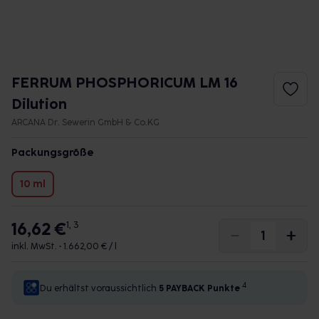
FERRUM PHOSPHORICUM LM 16
Dilution
ARCANA Dr. Sewerin GmbH & Co.KG
Packungsgröße
10 ml
16,62 €
1, 3
inkl. MwSt. •
1.662,00 € / l
4
Du erhältst voraussichtlich
5 PAYBACK
Punkte