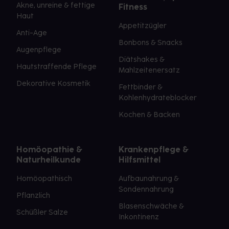
Akne, unreine & fettige
Fitness
Haut
Appetitzügler
Anti-Age
Bonbons & Snacks
Augenpflege
Diätshakes &
Hautstraffende Pflege
Mahlzeitenersatz
Dekorative Kosmetik
Fettbinder &
Kohlenhydrateblocker
Kochen & Backen
Homöopathie &
Krankenpflege &
Naturheilkunde
Hilfsmittel
Homöopathisch
Aufbaunahrung &
Sondennahrung
Pflanzlich
Blasenschwäche &
Schüßler Salze
Inkontinenz