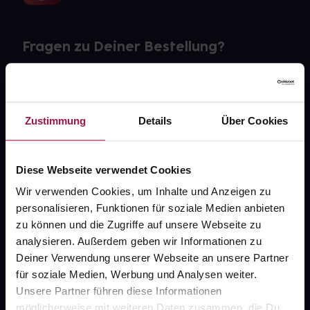
Fragen zu Deiner Bestellung?
Kontakt
FAQ
Zustimmung
Details
Über Cookies
Widerrufsformular
Diese Webseite verwendet Cookies
Wir verwenden Cookies, um Inhalte und Anzeigen zu
personalisieren, Funktionen für soziale Medien anbieten
gesund.de
zu können und die Zugriffe auf unsere Webseite zu
analysieren. Außerdem geben wir Informationen zu
Über uns
Deiner Verwendung unserer Webseite an unsere Partner
Karriere
für soziale Medien, Werbung und Analysen weiter.
Unsere Partner führen diese Informationen
Newsletter
möglicherweise mit weiteren Daten zusammen, die Du