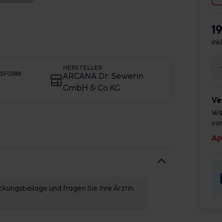
1
ink
HERSTELLER
GSFORM
ARCANA Dr. Sewerin
GmbH & Co.KG
Ve
Wä
vor
Ap
kungsbeilage und fragen Sie Ihre Ärztin,