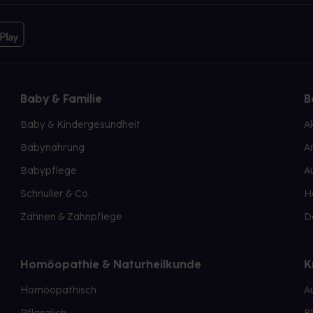
Baby & Familie
B
Baby & Kindergesundheit
A
Babynahrung
A
Babypflege
A
Schnuller & Co.
H
Zahnen & Zahnpflege
D
Homöopathie & Naturheilkunde
K
Homöopathisch
A