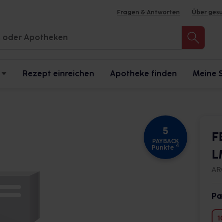
Fragen & Antworten
Über ges
Rezept einreichen
Apotheke finden
Meine 
5
F
PAYBACK
4
Punkte
L
AR
Pa
1