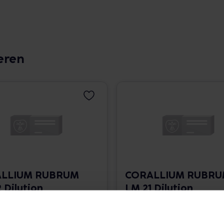
eren
LLIUM RUBRUM
CORALLIUM RUBR
 Dilution
LM 21 Dilution
 1.766,00 € / l
10 ml • 1.766,00 € / l