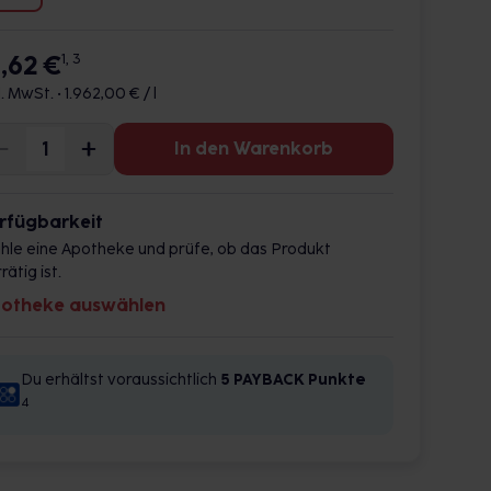
9,62 €
1, 3
l. MwSt. •
1.962,00 € / l
In den Warenkorb
rfügbarkeit
hle eine Apotheke und prüfe, ob das Produkt
rätig ist.
otheke auswählen
Du erhältst voraussichtlich
5 PAYBACK
Punkte
4