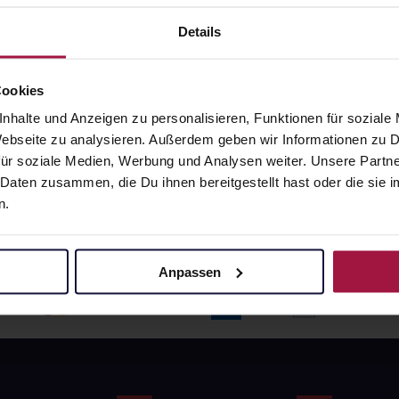
angaben und Details
Pflichtangaben und Details
6
€
17,66
€
Details
1, 3
1, 3
Cookies
nhalte und Anzeigen zu personalisieren, Funktionen für soziale
 Webseite zu analysieren. Außerdem geben wir Informationen zu
ür soziale Medien, Werbung und Analysen weiter. Unsere Partne
 Daten zusammen, die Du ihnen bereitgestellt hast oder die si
n.
Anpassen