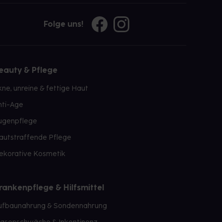
Folge uns!
eauty & Pflege
kne, unreine & fettige Haut
nti-Age
ugenpflege
autstraffende Pflege
ekorative Kosmetik
rankenpflege & Hilfsmittel
ufbaunahrung & Sondennahrung