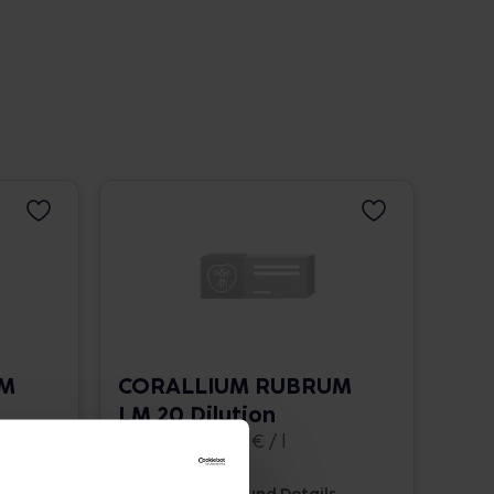
UM
CORALLIUM RUBRUM
LM 20 Dilution
10 ml • 1.662,00 € / l