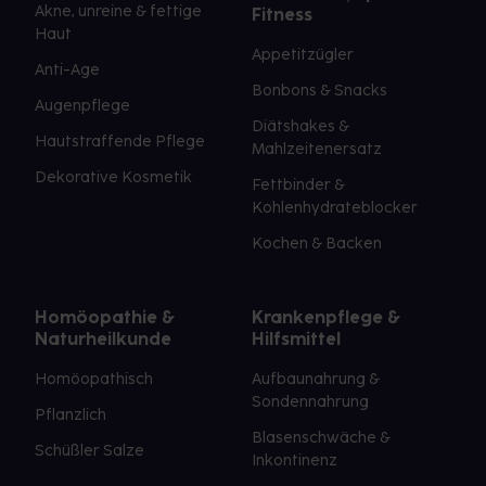
Akne, unreine & fettige
Fitness
Haut
Appetitzügler
Anti-Age
Bonbons & Snacks
Augenpflege
Diätshakes &
Hautstraffende Pflege
Mahlzeitenersatz
Dekorative Kosmetik
Fettbinder &
Kohlenhydrateblocker
Kochen & Backen
Homöopathie &
Krankenpflege &
Naturheilkunde
Hilfsmittel
Homöopathisch
Aufbaunahrung &
Sondennahrung
Pflanzlich
Blasenschwäche &
Schüßler Salze
Inkontinenz