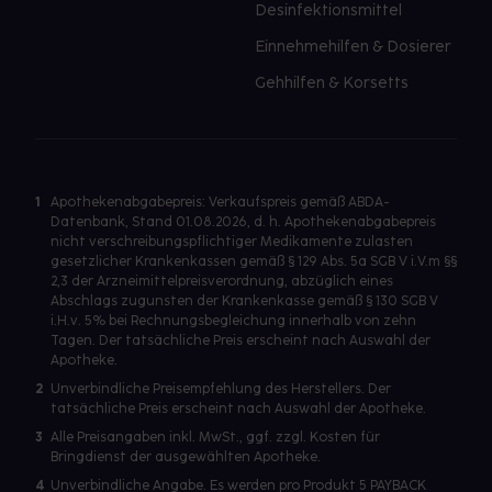
Desinfektionsmittel
Einnehmehilfen & Dosierer
Gehhilfen & Korsetts
1
Apothekenabgabepreis: Verkaufspreis gemäß ABDA-
Datenbank, Stand 01.08.2026, d. h. Apothekenabgabepreis
nicht verschreibungspflichtiger Medikamente zulasten
gesetzlicher Krankenkassen gemäß § 129 Abs. 5a SGB V i.V.m §§
2,3 der Arzneimittelpreisverordnung, abzüglich eines
Abschlags zugunsten der Krankenkasse gemäß § 130 SGB V
i.H.v. 5% bei Rechnungsbegleichung innerhalb von zehn
Tagen. Der tatsächliche Preis erscheint nach Auswahl der
Apotheke.
2
Unverbindliche Preisempfehlung des Herstellers. Der
tatsächliche Preis erscheint nach Auswahl der Apotheke.
3
Alle Preisangaben inkl. MwSt., ggf. zzgl. Kosten für
Bringdienst der ausgewählten Apotheke.
4
Unverbindliche Angabe. Es werden pro Produkt 5 PAYBACK