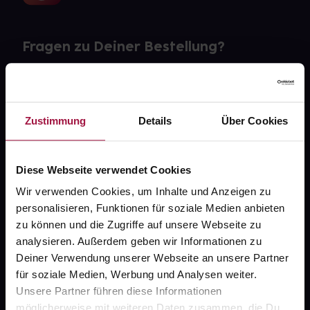
Fragen zu Deiner Bestellung?
Kontakt
FAQ
Zustimmung
Details
Über Cookies
Widerrufsformular
Diese Webseite verwendet Cookies
Wir verwenden Cookies, um Inhalte und Anzeigen zu
personalisieren, Funktionen für soziale Medien anbieten
gesund.de
zu können und die Zugriffe auf unsere Webseite zu
analysieren. Außerdem geben wir Informationen zu
Über uns
Deiner Verwendung unserer Webseite an unsere Partner
Karriere
für soziale Medien, Werbung und Analysen weiter.
Unsere Partner führen diese Informationen
Newsletter
möglicherweise mit weiteren Daten zusammen, die Du