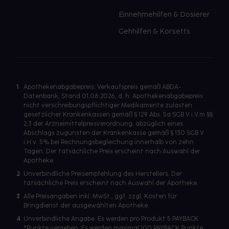
Einnehmehilfen & Dosierer
Gehhilfen & Korsetts
1
Apothekenabgabepreis: Verkaufspreis gemäß ABDA-
Datenbank, Stand 01.08.2026, d. h. Apothekenabgabepreis
nicht verschreibungspflichtiger Medikamente zulasten
gesetzlicher Krankenkassen gemäß § 129 Abs. 5a SGB V i.V.m §§
2,3 der Arzneimittelpreisverordnung, abzüglich eines
Abschlags zugunsten der Krankenkasse gemäß § 130 SGB V
i.H.v. 5% bei Rechnungsbegleichung innerhalb von zehn
Tagen. Der tatsächliche Preis erscheint nach Auswahl der
Apotheke.
2
Unverbindliche Preisempfehlung des Herstellers. Der
tatsächliche Preis erscheint nach Auswahl der Apotheke.
3
Alle Preisangaben inkl. MwSt., ggf. zzgl. Kosten für
Bringdienst der ausgewählten Apotheke.
4
Unverbindliche Angabe. Es werden pro Produkt 5 PAYBACK
°Punkte vergeben. Es werden maximal 100 PAYBACK Punkte