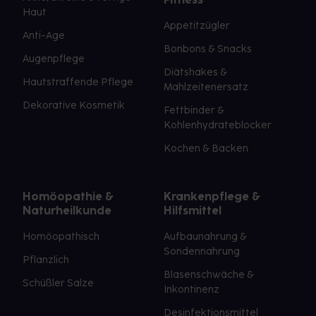
Haut
Appetitzügler
Anti-Age
Bonbons & Snacks
Augenpflege
Diätshakes &
Hautstraffende Pflege
Mahlzeitenersatz
Dekorative Kosmetik
Fettbinder &
Kohlenhydrateblocker
Kochen & Backen
Homöopathie &
Krankenpflege &
Naturheilkunde
Hilfsmittel
Homöopathisch
Aufbaunahrung &
Sondennahrung
Pflanzlich
Blasenschwäche &
Schüßler Salze
Inkontinenz
Desinfektionsmittel