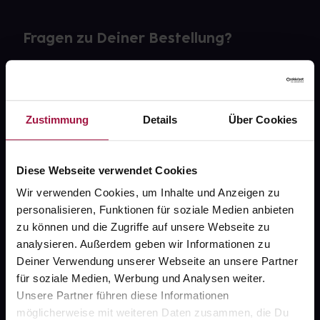
Fragen zu Deiner Bestellung?
Kontakt
FAQ
Zustimmung
Details
Über Cookies
Widerrufsformular
Diese Webseite verwendet Cookies
Wir verwenden Cookies, um Inhalte und Anzeigen zu
personalisieren, Funktionen für soziale Medien anbieten
gesund.de
zu können und die Zugriffe auf unsere Webseite zu
analysieren. Außerdem geben wir Informationen zu
Über uns
Deiner Verwendung unserer Webseite an unsere Partner
Karriere
für soziale Medien, Werbung und Analysen weiter.
Unsere Partner führen diese Informationen
Newsletter
möglicherweise mit weiteren Daten zusammen, die Du