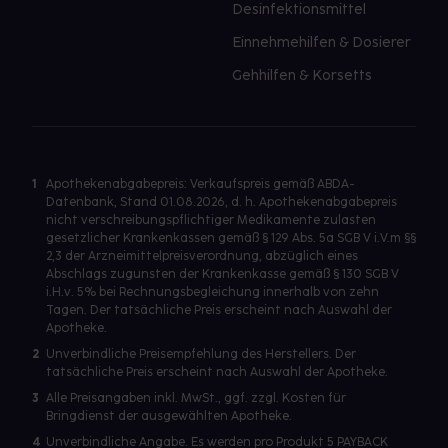
Desinfektionsmittel
Einnehmehilfen & Dosierer
Gehhilfen & Korsetts
1
Apothekenabgabepreis: Verkaufspreis gemäß ABDA-
Datenbank, Stand 01.08.2026, d. h. Apothekenabgabepreis
nicht verschreibungspflichtiger Medikamente zulasten
gesetzlicher Krankenkassen gemäß § 129 Abs. 5a SGB V i.V.m §§
2,3 der Arzneimittelpreisverordnung, abzüglich eines
Abschlags zugunsten der Krankenkasse gemäß § 130 SGB V
i.H.v. 5% bei Rechnungsbegleichung innerhalb von zehn
Tagen. Der tatsächliche Preis erscheint nach Auswahl der
Apotheke.
2
Unverbindliche Preisempfehlung des Herstellers. Der
tatsächliche Preis erscheint nach Auswahl der Apotheke.
3
Alle Preisangaben inkl. MwSt., ggf. zzgl. Kosten für
Bringdienst der ausgewählten Apotheke.
4
Unverbindliche Angabe. Es werden pro Produkt 5 PAYBACK