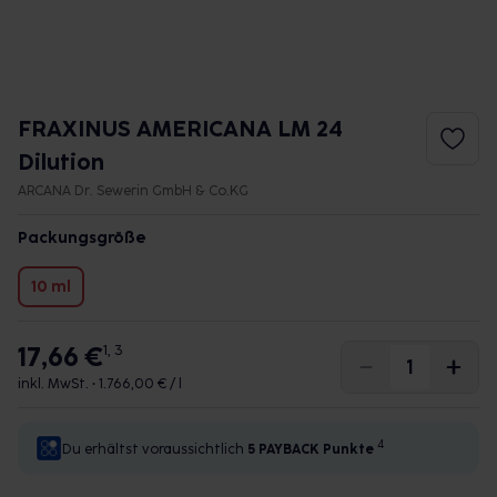
FRAXINUS AMERICANA LM 24
Dilution
ARCANA Dr. Sewerin GmbH & Co.KG
Packungsgröße
10 ml
17,66 €
1, 3
inkl. MwSt. •
1.766,00 € / l
4
Du erhältst voraussichtlich
5 PAYBACK
Punkte