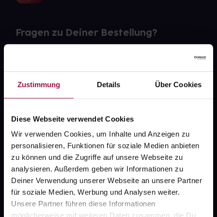
Fragen zu Deiner Bestellung?
Kontakt
FAQ
Zustimmung
Details
Über Cookies
Widerrufsformular
Diese Webseite verwendet Cookies
Wir verwenden Cookies, um Inhalte und Anzeigen zu
personalisieren, Funktionen für soziale Medien anbieten
gesund.de
zu können und die Zugriffe auf unsere Webseite zu
analysieren. Außerdem geben wir Informationen zu
Über uns
Deiner Verwendung unserer Webseite an unsere Partner
Karriere
für soziale Medien, Werbung und Analysen weiter.
Unsere Partner führen diese Informationen
Newsletter
möglicherweise mit weiteren Daten zusammen, die Du