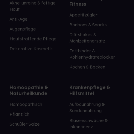
Akne, unreine & fettige
Fitness
Haut
Appetitzügler
Anti-Age
Bonbons & Snacks
Augenpflege
Diätshakes &
Hautstraffende Pflege
Mahlzeitenersatz
Dekorative Kosmetik
Fettbinder &
Kohlenhydrateblocker
Kochen & Backen
Homöopathie &
Krankenpflege &
Naturheilkunde
Hilfsmittel
Homöopathisch
Aufbaunahrung &
Sondennahrung
Pflanzlich
Blasenschwäche &
Schüßler Salze
Inkontinenz