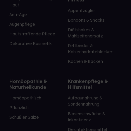
Haut
Appetitzügler
Anti-Age
Bonbons & Snacks
Augenpflege
Diätshakes &
Hautstraffende Pflege
Mahlzeitenersatz
Dekorative Kosmetik
Fettbinder &
Kohlenhydrateblocker
Kochen & Backen
Homöopathie &
Krankenpflege &
Naturheilkunde
Hilfsmittel
Homöopathisch
Aufbaunahrung &
Sondennahrung
Pflanzlich
Blasenschwäche &
Schüßler Salze
Inkontinenz
Desinfektionsmittel