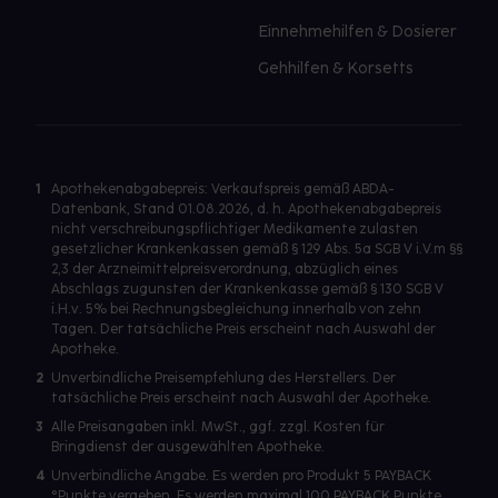
Einnehmehilfen & Dosierer
Gehhilfen & Korsetts
1
Apothekenabgabepreis: Verkaufspreis gemäß ABDA-
Datenbank, Stand 01.08.2026, d. h. Apothekenabgabepreis
nicht verschreibungspflichtiger Medikamente zulasten
gesetzlicher Krankenkassen gemäß § 129 Abs. 5a SGB V i.V.m §§
2,3 der Arzneimittelpreisverordnung, abzüglich eines
Abschlags zugunsten der Krankenkasse gemäß § 130 SGB V
i.H.v. 5% bei Rechnungsbegleichung innerhalb von zehn
Tagen. Der tatsächliche Preis erscheint nach Auswahl der
Apotheke.
2
Unverbindliche Preisempfehlung des Herstellers. Der
tatsächliche Preis erscheint nach Auswahl der Apotheke.
3
Alle Preisangaben inkl. MwSt., ggf. zzgl. Kosten für
Bringdienst der ausgewählten Apotheke.
4
Unverbindliche Angabe. Es werden pro Produkt 5 PAYBACK
°Punkte vergeben. Es werden maximal 100 PAYBACK Punkte