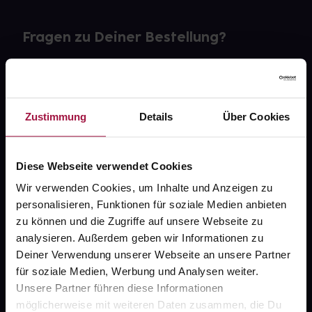
Fragen zu Deiner Bestellung?
Kontakt
FAQ
Zustimmung
Details
Über Cookies
Widerrufsformular
Diese Webseite verwendet Cookies
Wir verwenden Cookies, um Inhalte und Anzeigen zu
personalisieren, Funktionen für soziale Medien anbieten
gesund.de
zu können und die Zugriffe auf unsere Webseite zu
analysieren. Außerdem geben wir Informationen zu
Über uns
Deiner Verwendung unserer Webseite an unsere Partner
Karriere
für soziale Medien, Werbung und Analysen weiter.
Unsere Partner führen diese Informationen
Newsletter
möglicherweise mit weiteren Daten zusammen, die Du