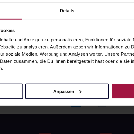
angaben und Details
Pflichtangaben und Details
6
€
17,66
€
Details
1, 3
1, 3
Cookies
nhalte und Anzeigen zu personalisieren, Funktionen für soziale
 Webseite zu analysieren. Außerdem geben wir Informationen zu
ür soziale Medien, Werbung und Analysen weiter. Unsere Partne
 Daten zusammen, die Du ihnen bereitgestellt hast oder die si
n.
Anpassen