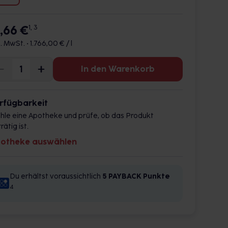
7,66 €
1, 3
l. MwSt. •
1.766,00 € / l
In den Warenkorb
rfügbarkeit
hle eine Apotheke und prüfe, ob das Produkt
rätig ist.
otheke auswählen
Du erhältst voraussichtlich
5 PAYBACK
Punkte
4