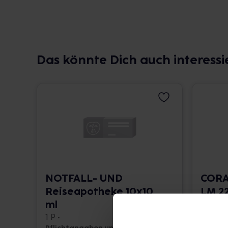
Das könnte Dich auch interessi
NOTFALL- UND
CORA
Reiseapotheke 10x10
LM 22
ml
10 ml •
1 P •