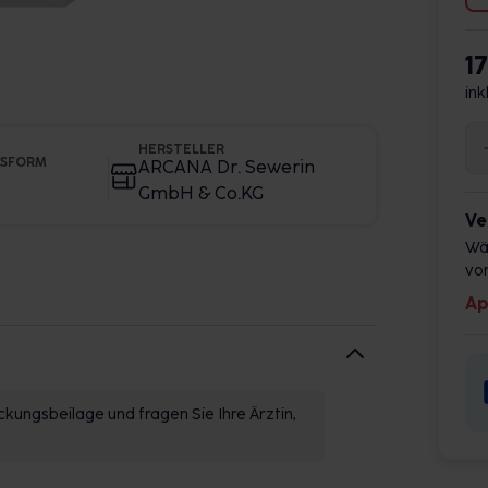
1
ink
HERSTELLER
GSFORM
ARCANA Dr. Sewerin
GmbH & Co.KG
Ve
Wä
vor
Ap
kungsbeilage und fragen Sie Ihre Ärztin,