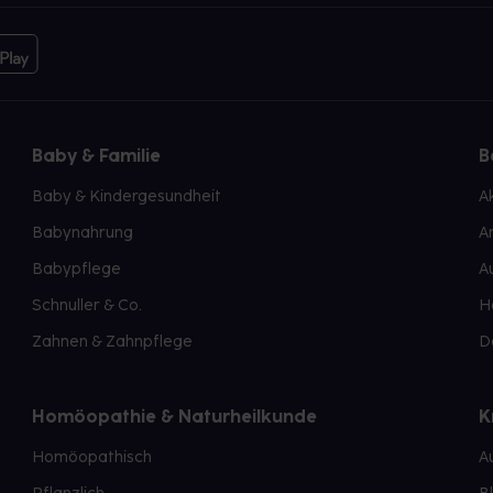
Baby & Familie
B
Baby & Kindergesundheit
A
Babynahrung
A
Babypflege
A
Schnuller & Co.
H
Zahnen & Zahnpflege
D
Homöopathie & Naturheilkunde
K
Homöopathisch
A