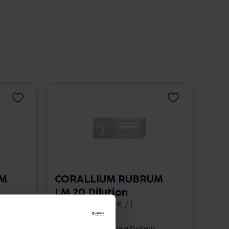
UM
CORALLIUM RUBRUM
LM 20 Dilution
10 ml • 1.662,00 € / l