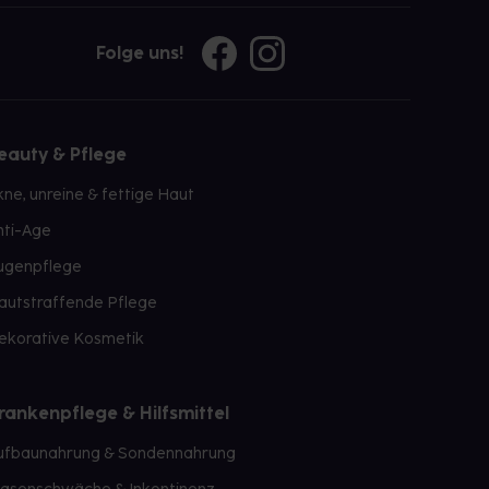
Folge uns!
eauty & Pflege
kne, unreine & fettige Haut
nti-Age
ugenpflege
autstraffende Pflege
ekorative Kosmetik
rankenpflege & Hilfsmittel
ufbaunahrung & Sondennahrung