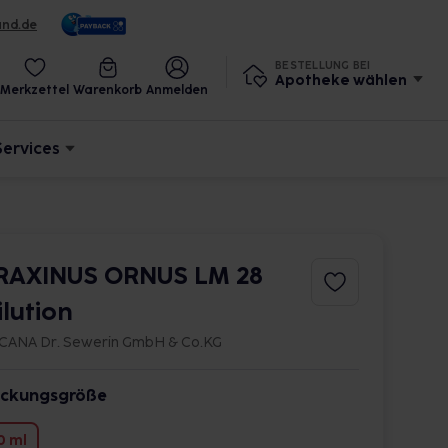
und.de
BESTELLUNG BEI
Apotheke wählen
Merkzettel
Warenkorb
Anmelden
Services
RAXINUS ORNUS LM 28
ilution
CANA Dr. Sewerin GmbH & Co.KG
ckungsgröße
0 ml