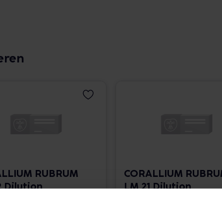
eren
LLIUM RUBRUM
CORALLIUM RUBR
 Dilution
LM 21 Dilution
 1.766,00 € / l
10 ml • 1.766,00 € / l