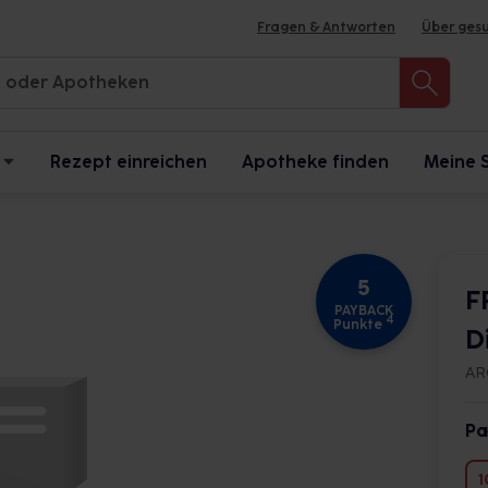
Fragen & Antworten
Über ges
Rezept einreichen
Apotheke finden
Meine 
5
F
PAYBACK
4
Punkte
D
AR
Pa
1