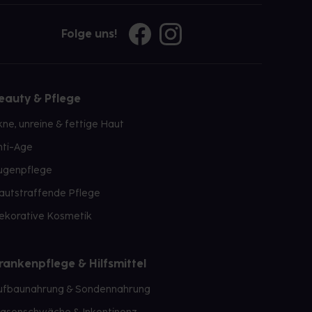
Folge uns!
eauty & Pflege
kne, unreine & fettige Haut
nti-Age
ugenpflege
autstraffende Pflege
ekorative Kosmetik
rankenpflege & Hilfsmittel
ufbaunahrung & Sondennahrung