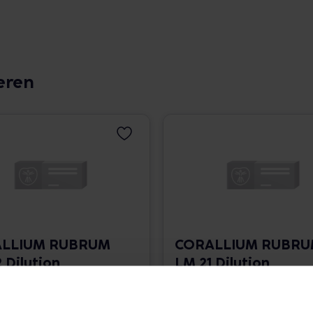
eren
LLIUM RUBRUM
CORALLIUM RUBR
 Dilution
LM 21 Dilution
 1.766,00 € / l
10 ml • 1.766,00 € / l