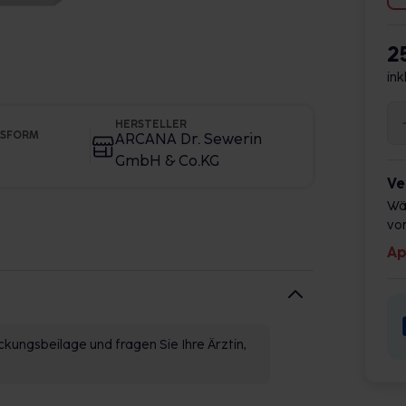
2
ink
HERSTELLER
GSFORM
ARCANA Dr. Sewerin
GmbH & Co.KG
Ve
Wä
vor
Ap
kungsbeilage und fragen Sie Ihre Ärztin,