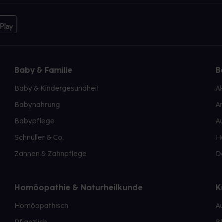
Baby & Familie
B
Baby & Kindergesundheit
A
Babynahrung
A
Babypflege
A
Schnuller & Co.
H
Zahnen & Zahnpflege
D
Homöopathie & Naturheilkunde
K
Homöopathisch
A