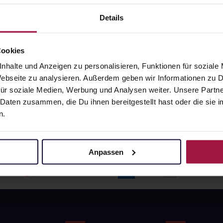
angaben und Details
Pflichtangaben und Details
6
€
17,66
€
Details
1, 3
1, 3
Cookies
nhalte und Anzeigen zu personalisieren, Funktionen für soziale
 Webseite zu analysieren. Außerdem geben wir Informationen zu
ür soziale Medien, Werbung und Analysen weiter. Unsere Partne
 Daten zusammen, die Du ihnen bereitgestellt hast oder die si
n.
Anpassen