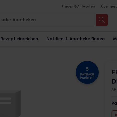
Fragen & Antworten
Über ges
Rezept einreichen
Notdienst-Apotheke finden
M
5
F
PAYBACK
4
Punkte
D
AR
Pa
1