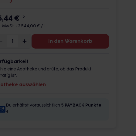
5,44 €
1, 3
l. MwSt. •
2.544,00 € / l
In den Warenkorb
rfügbarkeit
hle eine Apotheke und prüfe, ob das Produkt
rätig ist.
otheke auswählen
Du erhältst voraussichtlich
5 PAYBACK
Punkte
4