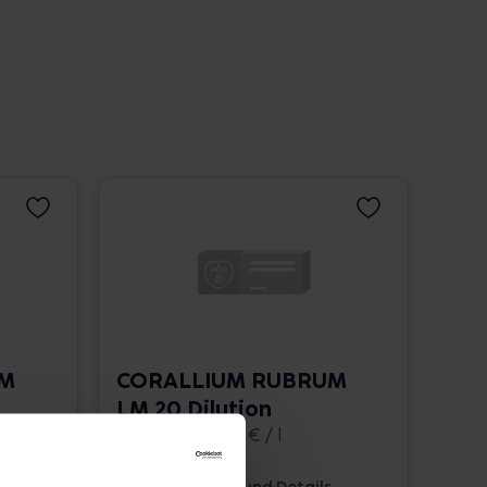
UM
CORALLIUM RUBRUM
LM 20 Dilution
10 ml • 1.662,00 € / l