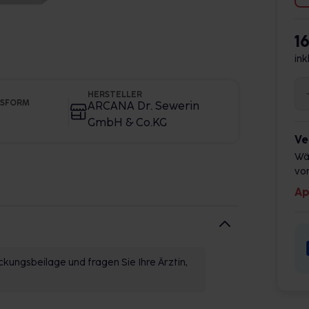
1
ink
HERSTELLER
GSFORM
ARCANA Dr. Sewerin
GmbH & Co.KG
Ve
Wä
vor
Ap
kungsbeilage und fragen Sie Ihre Ärztin,