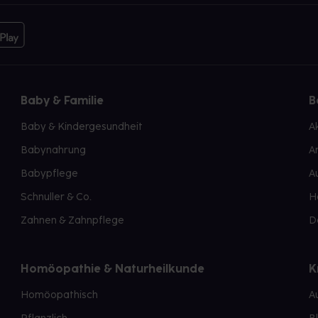
Baby & Familie
B
Baby & Kindergesundheit
A
Babynahrung
A
Babypflege
A
Schnuller & Co.
H
Zahnen & Zahnpflege
D
Homöopathie & Naturheilkunde
K
Homöopathisch
A