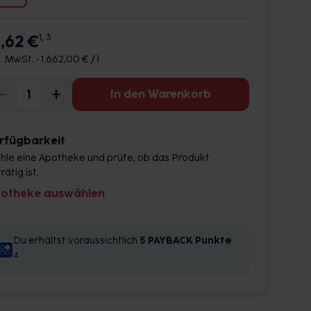
6,62 €
1, 3
l. MwSt. •
1.662,00 € / l
In den Warenkorb
rfügbarkeit
hle eine Apotheke und prüfe, ob das Produkt
rätig ist.
otheke auswählen
Du erhältst voraussichtlich
5 PAYBACK
Punkte
4