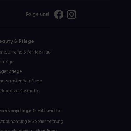
Folge uns!
eauty & Pflege
kne, unreine & fettige Haut
nti-Age
ugenpflege
autstraffende Pflege
ekorative Kosmetik
rankenpflege & Hilfsmittel
ufbaunahrung & Sondennahrung