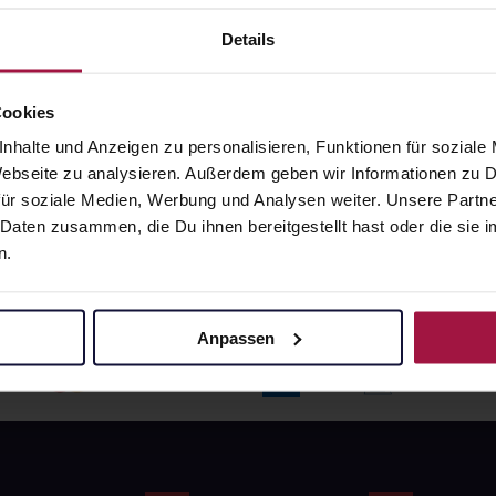
angaben und Details
Pflichtangaben und Details
6
€
17,66
€
Details
1, 3
1, 3
Cookies
nhalte und Anzeigen zu personalisieren, Funktionen für soziale
 Webseite zu analysieren. Außerdem geben wir Informationen zu
ür soziale Medien, Werbung und Analysen weiter. Unsere Partne
 Daten zusammen, die Du ihnen bereitgestellt hast oder die si
n.
Anpassen