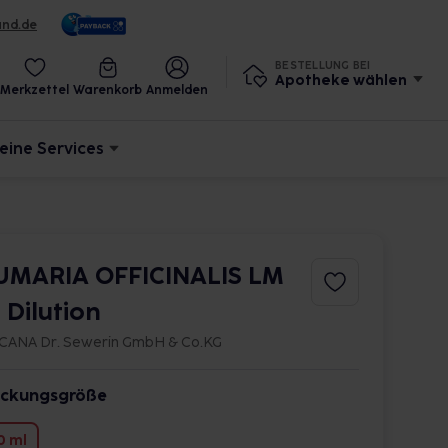
und.de
BESTELLUNG BEI
Apotheke wählen
Merkzettel
Warenkorb
Anmelden
eine Services
UMARIA OFFICINALIS LM
9 Dilution
CANA Dr. Sewerin GmbH & Co.KG
ckungsgröße
0 ml