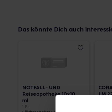
Das könnte Dich auch interessi
NOTFALL- UND
CORA
Reiseapotheke 10x10
LM 22
ml
10 ml •
1 P •