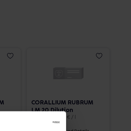
UM
CORALLIUM RUBRUM
LM 20 Dilution
10 ml • 1.662,00 € / l