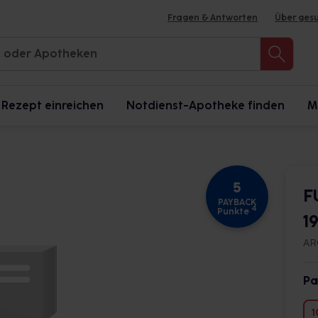
Fragen & Antworten
Über ges
Rezept einreichen
Notdienst-Apotheke finden
M
5
F
PAYBACK
4
Punkte
1
AR
Pa
1