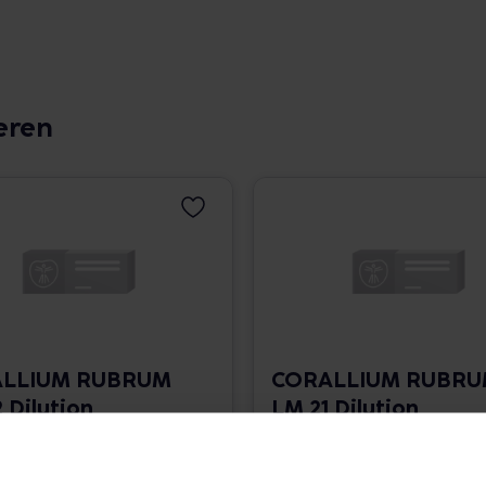
eren
LLIUM RUBRUM
CORALLIUM RUBR
 Dilution
LM 21 Dilution
 1.766,00 € / l
10 ml • 1.766,00 € / l