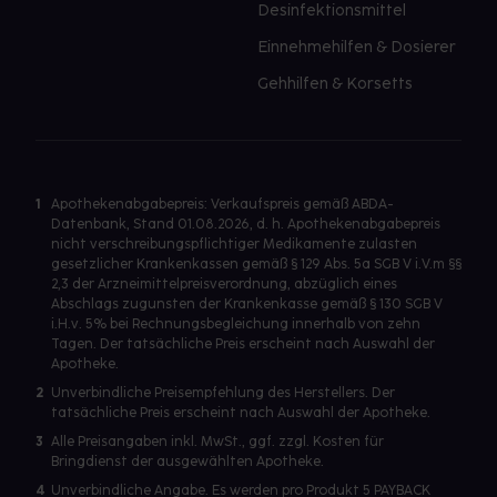
Desinfektionsmittel
Einnehmehilfen & Dosierer
Gehhilfen & Korsetts
1
Apothekenabgabepreis: Verkaufspreis gemäß ABDA-
Datenbank, Stand 01.08.2026, d. h. Apothekenabgabepreis
nicht verschreibungspflichtiger Medikamente zulasten
gesetzlicher Krankenkassen gemäß § 129 Abs. 5a SGB V i.V.m §§
2,3 der Arzneimittelpreisverordnung, abzüglich eines
Abschlags zugunsten der Krankenkasse gemäß § 130 SGB V
i.H.v. 5% bei Rechnungsbegleichung innerhalb von zehn
Tagen. Der tatsächliche Preis erscheint nach Auswahl der
Apotheke.
2
Unverbindliche Preisempfehlung des Herstellers. Der
tatsächliche Preis erscheint nach Auswahl der Apotheke.
3
Alle Preisangaben inkl. MwSt., ggf. zzgl. Kosten für
Bringdienst der ausgewählten Apotheke.
4
Unverbindliche Angabe. Es werden pro Produkt 5 PAYBACK