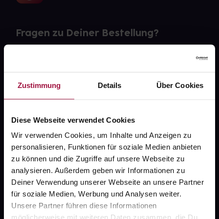
Fragen zu Deiner Bestellung?
Kontakt
FAQ
Zustimmung
Details
Über Cookies
Widerrufsformular
Diese Webseite verwendet Cookies
Wir verwenden Cookies, um Inhalte und Anzeigen zu
personalisieren, Funktionen für soziale Medien anbieten
gesund.de
zu können und die Zugriffe auf unsere Webseite zu
analysieren. Außerdem geben wir Informationen zu
Über uns
Deiner Verwendung unserer Webseite an unsere Partner
Karriere
für soziale Medien, Werbung und Analysen weiter.
Unsere Partner führen diese Informationen
Newsletter
möglicherweise mit weiteren Daten zusammen, die Du