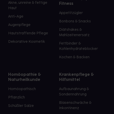
Akne, unreine & fettige
Fitness
Haut
Appetitzügler
Anti-Age
Bonbons & Snacks
Augenpflege
Diätshakes &
Hautstraffende Pflege
Mahlzeitenersatz
Dekorative Kosmetik
Fettbinder &
Kohlenhydrateblocker
Kochen & Backen
Homöopathie &
Krankenpflege &
Naturheilkunde
Hilfsmittel
Homöopathisch
Aufbaunahrung &
Sondennahrung
Pflanzlich
Blasenschwäche &
Schüßler Salze
Inkontinenz