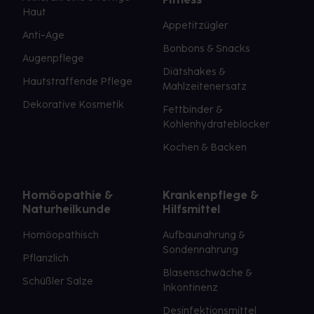
Haut
Appetitzügler
Anti-Age
Bonbons & Snacks
Augenpflege
Diätshakes &
Hautstraffende Pflege
Mahlzeitenersatz
Dekorative Kosmetik
Fettbinder &
Kohlenhydrateblocker
Kochen & Backen
Homöopathie &
Krankenpflege &
Naturheilkunde
Hilfsmittel
Homöopathisch
Aufbaunahrung &
Sondennahrung
Pflanzlich
Blasenschwäche &
Schüßler Salze
Inkontinenz
Desinfektionsmittel