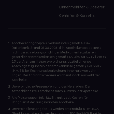
Einnehmehilfen & Dosierer
Gehhilfen & Korsetts
1
Apothekenabgabepreis: Verkaufspreis gemäß ABDA-
Datenbank, Stand 01.08.2026, d. h. Apothekenabgabepreis
nicht verschreibungspflichtiger Medikamente zulasten
gesetzlicher Krankenkassen gemäß § 129 Abs. 5a SGB V i.V.m §§
2,3 der Arzneimittelpreisverordnung, abzüglich eines
Abschlags zugunsten der Krankenkasse gemäß § 130 SGB V
i.H.v. 5% bei Rechnungsbegleichung innerhalb von zehn
Tagen. Der tatsächliche Preis erscheint nach Auswahl der
Apotheke.
2
Unverbindliche Preisempfehlung des Herstellers. Der
tatsächliche Preis erscheint nach Auswahl der Apotheke.
3
Alle Preisangaben inkl. MwSt., ggf. zzgl. Kosten für
Bringdienst der ausgewählten Apotheke.
4
Unverbindliche Angabe. Es werden pro Produkt 5 PAYBACK
°Punkte vergeben. Es werden maximal 100 PAYBACK Punkte