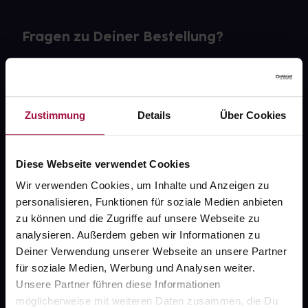
Fragen zu Deiner Bestellung?
Kontakt
FAQ
Zustimmung
Details
Über Cookies
Widerrufsformular
Diese Webseite verwendet Cookies
Wir verwenden Cookies, um Inhalte und Anzeigen zu
personalisieren, Funktionen für soziale Medien anbieten
gesund.de
zu können und die Zugriffe auf unsere Webseite zu
analysieren. Außerdem geben wir Informationen zu
Über uns
Deiner Verwendung unserer Webseite an unsere Partner
Karriere
für soziale Medien, Werbung und Analysen weiter.
Unsere Partner führen diese Informationen
Newsletter
möglicherweise mit weiteren Daten zusammen, die Du