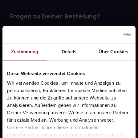
Fragen zu Deiner Bestellung?
Kontakt
FAQ
Zustimmung
Details
Über Cookies
Widerrufsformular
Diese Webseite verwendet Cookies
Wir verwenden Cookies, um Inhalte und Anzeigen zu
personalisieren, Funktionen für soziale Medien anbieten
gesund.de
zu können und die Zugriffe auf unsere Webseite zu
analysieren. Außerdem geben wir Informationen zu
Über uns
Deiner Verwendung unserer Webseite an unsere Partner
Karriere
für soziale Medien, Werbung und Analysen weiter.
Unsere Partner führen diese Informationen
Newsletter
möglicherweise mit weiteren Daten zusammen, die Du