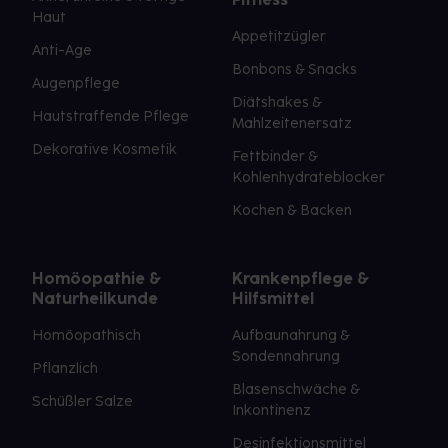
Haut
Appetitzügler
Anti-Age
Bonbons & Snacks
Augenpflege
Diätshakes &
Hautstraffende Pflege
Mahlzeitenersatz
Dekorative Kosmetik
Fettbinder &
Kohlenhydrateblocker
Kochen & Backen
Homöopathie &
Krankenpflege &
Naturheilkunde
Hilfsmittel
Homöopathisch
Aufbaunahrung &
Sondennahrung
Pflanzlich
Blasenschwäche &
Schüßler Salze
Inkontinenz
Desinfektionsmittel