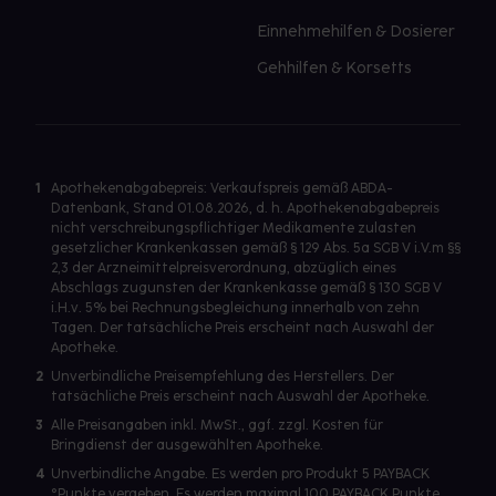
Einnehmehilfen & Dosierer
Gehhilfen & Korsetts
1
Apothekenabgabepreis: Verkaufspreis gemäß ABDA-
Datenbank, Stand 01.08.2026, d. h. Apothekenabgabepreis
nicht verschreibungspflichtiger Medikamente zulasten
gesetzlicher Krankenkassen gemäß § 129 Abs. 5a SGB V i.V.m §§
2,3 der Arzneimittelpreisverordnung, abzüglich eines
Abschlags zugunsten der Krankenkasse gemäß § 130 SGB V
i.H.v. 5% bei Rechnungsbegleichung innerhalb von zehn
Tagen. Der tatsächliche Preis erscheint nach Auswahl der
Apotheke.
2
Unverbindliche Preisempfehlung des Herstellers. Der
tatsächliche Preis erscheint nach Auswahl der Apotheke.
3
Alle Preisangaben inkl. MwSt., ggf. zzgl. Kosten für
Bringdienst der ausgewählten Apotheke.
4
Unverbindliche Angabe. Es werden pro Produkt 5 PAYBACK
°Punkte vergeben. Es werden maximal 100 PAYBACK Punkte