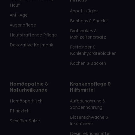
Haut
Appetitzügler
Anti-Age
Bonbons & Snacks
Augenpflege
Diätshakes &
Hautstraffende Pflege
Mahlzeitenersatz
Dekorative Kosmetik
Fettbinder &
Kohlenhydrateblocker
Kochen & Backen
Homöopathie &
Krankenpflege &
Naturheilkunde
Hilfsmittel
Homöopathisch
Aufbaunahrung &
Sondennahrung
Pflanzlich
Blasenschwäche &
Schüßler Salze
Inkontinenz
Desinfektionsmittel