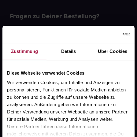
Fragen zu Deiner Bestellung?
Kontakt
FAQ
Zustimmung
Details
Über Cookies
Widerrufsformular
Diese Webseite verwendet Cookies
Wir verwenden Cookies, um Inhalte und Anzeigen zu
personalisieren, Funktionen für soziale Medien anbieten
gesund.de
zu können und die Zugriffe auf unsere Webseite zu
analysieren. Außerdem geben wir Informationen zu
Über uns
Deiner Verwendung unserer Webseite an unsere Partner
Karriere
für soziale Medien, Werbung und Analysen weiter.
Unsere Partner führen diese Informationen
Newsletter
möglicherweise mit weiteren Daten zusammen, die Du