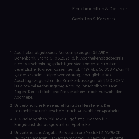
Einnehmehilfen & Dosierer
Gehhilfen & Korsetts
1
Apothekenabgabepreis: Verkaufspreis gemäß ABDA-
Datenbank, Stand 01.08.2026, d. h. Apothekenabgabepreis
nicht verschreibungspflichtiger Medikamente zulasten
gesetzlicher Krankenkassen gemäß § 129 Abs. 5a SGB V i.V.m §§
2,3 der Arzneimittelpreisverordnung, abzüglich eines
Abschlags zugunsten der Krankenkasse gemäß § 130 SGB V
i.H.v. 5% bei Rechnungsbegleichung innerhalb von zehn
Tagen. Der tatsächliche Preis erscheint nach Auswahl der
Apotheke.
2
Unverbindliche Preisempfehlung des Herstellers. Der
tatsächliche Preis erscheint nach Auswahl der Apotheke.
3
Alle Preisangaben inkl. MwSt., ggf. zzgl. Kosten für
Bringdienst der ausgewählten Apotheke.
4
Unverbindliche Angabe. Es werden pro Produkt 5 PAYBACK
°Punkte vergeben. Es werden maximal 100 PAYBACK Punkte